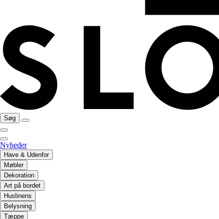
Søg
Nyheder
Have & Udenfor
Møbler
Dekoration
Art på bordet
Huslinens
Belysning
Tæppe