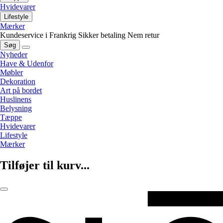
Hvidevarer
Lifestyle
Mærker
Kundeservice i Frankrig
Sikker betaling
Nem retur
Søg
Nyheder
Have & Udenfor
Møbler
Dekoration
Art på bordet
Huslinens
Belysning
Tæppe
Hvidevarer
Lifestyle
Mærker
Tilføjer til kurv...