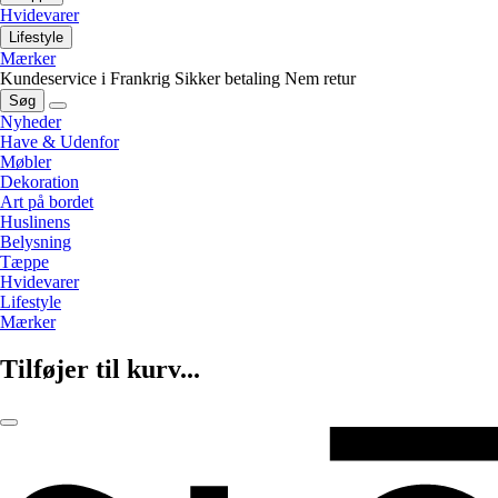
Hvidevarer
Lifestyle
Mærker
Kundeservice i Frankrig
Sikker betaling
Nem retur
Søg
Nyheder
Have & Udenfor
Møbler
Dekoration
Art på bordet
Huslinens
Belysning
Tæppe
Hvidevarer
Lifestyle
Mærker
Tilføjer til kurv...