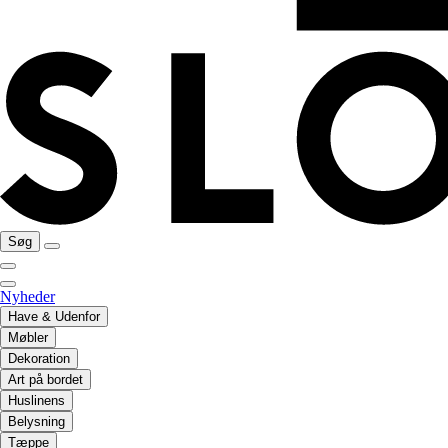
Søg
Nyheder
Have & Udenfor
Møbler
Dekoration
Art på bordet
Huslinens
Belysning
Tæppe