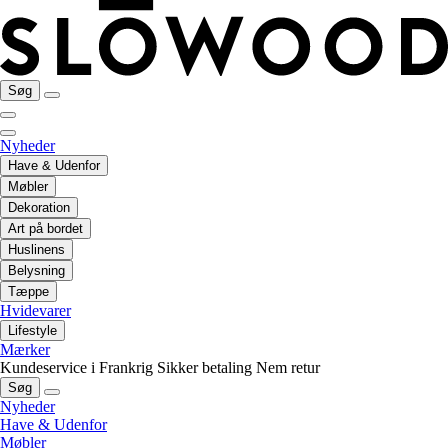
Søg
Nyheder
Have & Udenfor
Møbler
Dekoration
Art på bordet
Huslinens
Belysning
Tæppe
Hvidevarer
Lifestyle
Mærker
Kundeservice i Frankrig
Sikker betaling
Nem retur
Søg
Nyheder
Have & Udenfor
Møbler