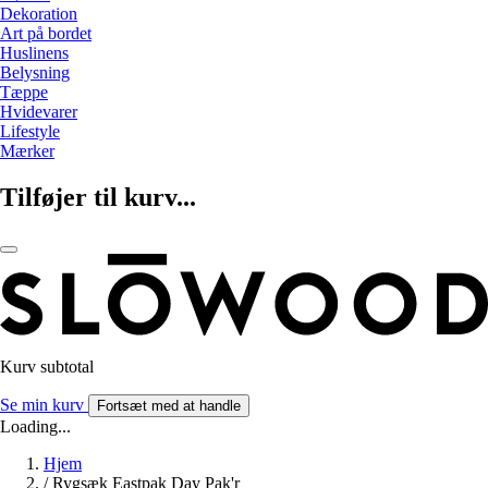
Dekoration
Art på bordet
Huslinens
Belysning
Tæppe
Hvidevarer
Lifestyle
Mærker
Tilføjer til kurv...
Kurv subtotal
Se min kurv
Fortsæt med at handle
Loading...
Hjem
/
Rygsæk Eastpak Day Pak'r