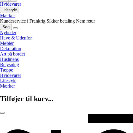
Hvidevarer
Lifestyle
Mærker
Kundeservice i Frankrig
Sikker betaling
Nem retur
Søg
Nyheder
Have & Udenfor
Møbler
Dekoration
Art på bordet
Huslinens
Belysning
Tæppe
Hvidevarer
Lifestyle
Mærker
Tilføjer til kurv...