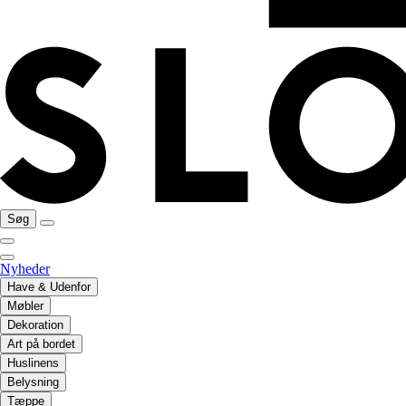
Søg
Nyheder
Have & Udenfor
Møbler
Dekoration
Art på bordet
Huslinens
Belysning
Tæppe