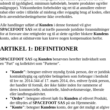
udstedt til (gyldighed, minimum købsbeløb, berørte produkter og/eller
målgruppe). Virksomheden forbeholder sig ret til at annullere enhver
rabat eller ordre i tilfælde af misbrug eller svigagtig brug af koden, eller
hvis anvendelsesbetingelserne ikke overholdes.
Alle handlinger udført af
Kunden
i denne forstand vil give
SPACEFOOT SAS
ret til at træffe passende juridiske foranstaltninger
for at forsvare sine rettigheder og til at slette og/eller blokere
Kundens
konto, uden at sidstnævnte kan kræve nogen kompensation herfor.
ARTIKEL 1: DEFINITIONER
SPACEFOOT SAS
og
Kunden
benævnes herefter individuelt som
en "Part" og kollektivt som "Parterne".
"Kunde"
: betegner enhver myndig fysisk person, der er juridisk
kontraktdygtig og opfylder betingelsen som forbruger i henhold
til lov nr. 2014-344 af 17. marts 2014, dvs. enhver fysisk person,
der handler til formål, der ikke falder inden for rammerne af
deres kommercielle, industrielle, håndværksmæssige, liberale
eller landbrugsaktivitet.
"Ordre"
: betegner ethvert køb fra
Kunden
af ethvert Produkt,
der tilbydes af
SPACEFOOT SAS
på sin Hjemmeside.
"Konto"
: betegner
Kundens
konto, der gør det muligt at afgive