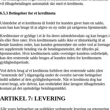
vil tilbagebetalingen automatisk ske med et kreditnota.
6.5.3 Betingelser for et kreditnota
Udstedelse af et kreditnota til fordel for kunden giver ham en saldo,
som han kan bruge til at afgive en ny ordre på sælgerens hjemmeside.
Kreditnotaer er gyldige i et år fra deres udstedelsesdato og kan bruges i
én eller flere rater. Hvis kreditnotaets saldo ikke er tilstrækkelig til at
betale kundens ordre, kan kunden gennemføre sin ordre ved at foretage
en supplerende betaling via de betalingsmetoder, der tilbydes på
hjemmesiden. Hvis kreditnotaets saldo overstiger kundens ordrebeløb,
kan den resterende saldo bruges af kunden inden for kreditnotaets
gyldighedsperiode.
Ved delvis brug af et kreditnota forbliver den resterende saldo (den
"resterende del") tilgængelig under de ovenfor nævnte betingelser
indtil udløbet af dets gyldighedsperiode. Når et kreditnota dog har
været brugt, selv delvist, kan restbeløbet ikke længere tilbagebetales
kontant på det oprindelige betalingsmiddel.
ARTIKEL 7: LEVERING
Alle vores betingelser og politikker vedrørende levering og returnering