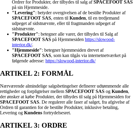
Ordrer for Produkter, der tilbydes til salg af
SPACEFOOT SAS
på sin Hjemmeside.
"Levering"
: betyder overgivelsen af de bestilte Produkter af
SPACEFOOT SAS
, enten til
Kunden
, til en tredjemand
udpeget af sidstnævnte, eller til fragtmanden udpeget af
sidstnævnte.
"Produkter"
: betegner alle varer, der tilbydes til Salg af
SPACEFOOT SAS
på Hjemmesiden
https://slowood-
interior.dk/
.
"Hjemmeside"
: betegner hjemmesiden drevet af
SPACEFOOT SAS
, som kan tilgås via internetnetværket på
følgende adresse:
https://slowood-interior.dk/
ARTIKEL 2: FORMÅL
Nærværende almindelige salgsbetingelser definerer udtømmende alle
rettigheder og forpligtelser mellem
SPACEFOOT SAS
og
Kunden
,
der ønsker at købe Produkter, der tilbydes til salg på Hjemmesiden for
SPACEFOOT SAS
. De regulerer alle faser af salget, fra afgivelse af
Ordren til garantien for de bestilte Produkter, inklusive betaling,
Levering og
Kundens
fortrydelsesret.
ARTIKEL 3: ORDRE