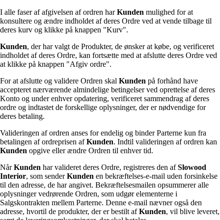
I alle faser af afgivelsen af ordren har
Kunden
mulighed for at
konsultere og ændre indholdet af deres Ordre ved at vende tilbage til
deres kurv og klikke på knappen "Kurv".
Kunden
, der har valgt de Produkter, de ønsker at købe, og verificeret
indholdet af deres Ordre, kan fortsætte med at afslutte deres Ordre ved
at klikke på knappen "Afgiv ordre".
For at afslutte og validere Ordren skal
Kunden
på forhånd have
accepteret nærværende almindelige betingelser ved oprettelse af deres
Konto og under enhver opdatering, verificeret sammendrag af deres
ordre og indtastet de forskellige oplysninger, der er nødvendige for
deres betaling.
Valideringen af ordren anses for endelig og binder Parterne kun fra
betalingen af ordreprisen af
Kunden
. Indtil valideringen af ordren kan
Kunden
opgive eller ændre Ordren til enhver tid.
Når
Kunden
har valideret deres Ordre, registreres den af
Slowood
Interior
, som sender
Kunden
en bekræftelses-e-mail uden forsinkelse
til den adresse, de har angivet. Bekræftelsesmailen opsummerer alle
oplysninger vedrørende Ordren, som udgør elementerne i
Salgskontrakten mellem Parterne. Denne e-mail nævner også den
adresse, hvortil de produkter, der er bestilt af
Kunden
, vil blive leveret,