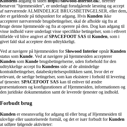
Kundens
adgang til siden
https://slowood-interior.dk/
, herefter
benævnt "hjemmesiden", er underlagt forudgående læsning og accept
af nærværende ALMINDELIGE BRUGSBETINGELSER, eller dem,
der er gældende på tidspunktet for adgang. Hvis
Kunden
ikke
accepterer nærværende brugsbetingelser, skal de afholde sig fra at
bruge denne hjemmeside og fra at operere på den. Dog kan adgang til
visse indhold være underlagt visse specifikke betingelser, som i ethvert
tilfælde vil blive angivet af
SPACEFOOT SAS
til
Kunden
, som i
givet fald skal acceptere dem udtrykkeligt.
Ved at navigere på hjemmesiden for
Slowood Interior
opnår
Kunden
status som
Kunde
. Ved at navigere på hjemmesiden accepterer
Kunden
som
Kunde
brugsbetingelserne, uden forbehold for den
udtrykkelige accept fra
Kundens
side af de almindelige
kontraktbetingelser, databeskyttelsespolitikken samt, hvor det er
relevant, de særlige betingelser, som kan eksistere i forhold til levering
af tjenester.
SPACEFOOT SAS
kan til enhver tid ændre
præsentationen og konfigurationen af Hjemmesiden, informationen og
den juridiske dokumentation samt de leverede tjenester og indhold.
Forbudt brug
Kunden
er eneansvarlig for adgang til eller brug af Hjemmesiden til
ulovlige eller uautoriserede formål, og det er især forbudt for
Kunden
at udføre følgende aktiviteter: