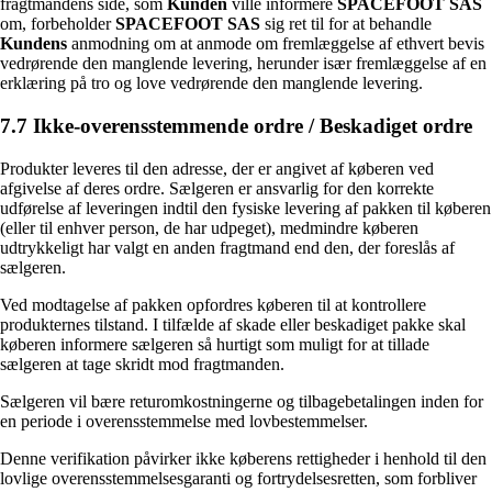
fragtmandens side, som
Kunden
ville informere
SPACEFOOT SAS
om, forbeholder
SPACEFOOT SAS
sig ret til for at behandle
Kundens
anmodning om at anmode om fremlæggelse af ethvert bevis
vedrørende den manglende levering, herunder især fremlæggelse af en
erklæring på tro og love vedrørende den manglende levering.
7.7 Ikke-overensstemmende ordre / Beskadiget ordre
Produkter leveres til den adresse, der er angivet af køberen ved
afgivelse af deres ordre. Sælgeren er ansvarlig for den korrekte
udførelse af leveringen indtil den fysiske levering af pakken til køberen
(eller til enhver person, de har udpeget), medmindre køberen
udtrykkeligt har valgt en anden fragtmand end den, der foreslås af
sælgeren.
Ved modtagelse af pakken opfordres køberen til at kontrollere
produkternes tilstand. I tilfælde af skade eller beskadiget pakke skal
køberen informere sælgeren så hurtigt som muligt for at tillade
sælgeren at tage skridt mod fragtmanden.
Sælgeren vil bære returomkostningerne og tilbagebetalingen inden for
en periode i overensstemmelse med lovbestemmelser.
Denne verifikation påvirker ikke køberens rettigheder i henhold til den
lovlige overensstemmelsesgaranti og fortrydelsesretten, som forbliver