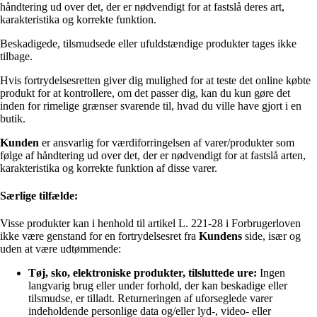
håndtering ud over det, der er nødvendigt for at fastslå deres art,
karakteristika og korrekte funktion.
Beskadigede, tilsmudsede eller ufuldstændige produkter tages ikke
tilbage.
Hvis fortrydelsesretten giver dig mulighed for at teste det online købte
produkt for at kontrollere, om det passer dig, kan du kun gøre det
inden for rimelige grænser svarende til, hvad du ville have gjort i en
butik.
Kunden
er ansvarlig for værdiforringelsen af varer/produkter som
følge af håndtering ud over det, der er nødvendigt for at fastslå arten,
karakteristika og korrekte funktion af disse varer.
Særlige tilfælde:
Visse produkter kan i henhold til artikel L. 221-28 i Forbrugerloven
ikke være genstand for en fortrydelsesret fra
Kundens
side, især og
uden at være udtømmende:
Tøj, sko, elektroniske produkter, tilsluttede ure:
Ingen
langvarig brug eller under forhold, der kan beskadige eller
tilsmudse, er tilladt. Returneringen af uforseglede varer
indeholdende personlige data og/eller lyd-, video- eller