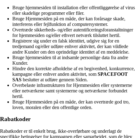
Bruge hjemmesiden til installation eller offentliggørelse af virus
eller skadelige programmer eller filer.
Bruge Hjemmesiden på en måde, der kan forårsage skade,
interferens eller fejlfunktion af computersystemer.
Overtræde sikkerheds- og/eller autentificeringsforanstaltninger
for hjemmesiden og/eller ethvert netværk tilsluttet hertil.
Registrere sig under en falsk identitet, udgive sig for en
tredjemand og/eller udføre enhver aktivitet, der kan vildlede
andre Kunder om den oprindelige identitet af en meddelelse.
Bruge hjemmesiden til at indsamle personlige data fra andre
Kunder.
Hindre den korrekte afholdelse af en begivenhed, konkurrence,
kampagne eller enhver anden aktivitet, som
SPACEFOOT
SAS
beslutter at udføre gennem Siden.
Overbelaste infrastrukturen for Hjemmesiden eller systemerne
eller netværkene samt systemerne og netværkene forbundet
hertil.
Bruge Hjemmesiden på en måde, der kan overtræde god tro,
loven, moralen eller den offentlige orden.
Rabatkoder
Rabatkoder er til enkelt brug, ikke-overførbare og underlagt de
specifikke betingelser for kampagnen eller samarbejdet, som de blev