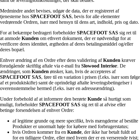
samt de leveringsomkostninger, der skal betales.
Medmindre andet bevises, udgør de data, der er registreret af
tjenesterne hos
SPACEFOOT SAS
, bevis for alle elementer
vedrørende Ordren, især med hensyn til dens art, indhold, pris og dato.
For at bekæmpe bedrageri forbeholder
SPACEFOOT SAS
sig ret til
at anmode
Kunden
om ethvert dokument, der er nødvendigt for at
verificere deres identitet, ægtheden af deres betalingsmiddel og/eller
deres bopæl.
Enhver ændring af en Ordre efter dens validering af
Kunden
kræver
forudgående skriftlig aftale via e-mail fra
Slowood Interior
. De
ændringer, som
Kunden
ønsker, kan, hvis de accepteres af
SPACEFOOT SAS
, føre til en variation i prisen (f.eks. især som følge
af et produktskifte) samt de oprindeligt aftalte leveringsbetingelser i
overensstemmelse hermed (f.eks. især en adresseændring).
Under forbehold af at informere den berørte
Kunde
så hurtigt som
muligt, forbeholder
SPACEFOOT SAS
sig ret til at afvise eller
betinge forsendelsen af enhver Ordre:
af legitime grunde og mere specifikt, hvis mængderne af bestilte
Produkter er unormalt høje for købere med forbrugerstatus;
hvis Ordren kommer fra en
Kunde
, der ikke har betalt fuldt ud
for en tidligere Ordre, eller med hvem der er en verserende tvist;