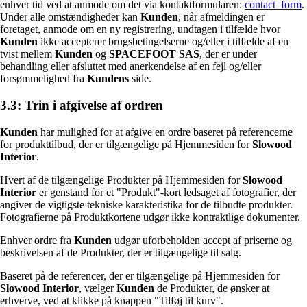
enhver tid ved at anmode om det via kontaktformularen:
contact_form
.
Under alle omstændigheder kan
Kunden
, når afmeldingen er
foretaget, anmode om en ny registrering, undtagen i tilfælde hvor
Kunden
ikke accepterer brugsbetingelserne og/eller i tilfælde af en
tvist mellem
Kunden
og
SPACEFOOT SAS
, der er under
behandling eller afsluttet med anerkendelse af en fejl og/eller
forsømmelighed fra
Kundens
side.
3.3: Trin i afgivelse af ordren
Kunden
har mulighed for at afgive en ordre baseret på referencerne
for produkttilbud, der er tilgængelige på Hjemmesiden for
Slowood
Interior
.
Hvert af de tilgængelige Produkter på Hjemmesiden for
Slowood
Interior
er genstand for et "Produkt"-kort ledsaget af fotografier, der
angiver de vigtigste tekniske karakteristika for de tilbudte produkter.
Fotografierne på Produktkortene udgør ikke kontraktlige dokumenter.
Enhver ordre fra
Kunden
udgør uforbeholden accept af priserne og
beskrivelsen af de Produkter, der er tilgængelige til salg.
Baseret på de referencer, der er tilgængelige på Hjemmesiden for
Slowood Interior
, vælger
Kunden
de Produkter, de ønsker at
erhverve, ved at klikke på knappen "Tilføj til kurv".