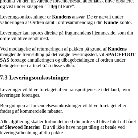
produkt vil den tilsvarende forsendelsestid automatisk blive opdateret
og vist under knappen "Tilføj til kurv".
Leveringsomkostninger er
Kundens
ansvar. De er nævnt under
valideringen af Ordren samt i ordresammendrag i din
Kunde
-konto.
Leveringer kan spores direkte på fragtmandens hjemmeside, som din
ordre vil blive sendt med.
Ved modtagelse af returneringen af pakken på grund af
Kundens
manglende fremstilling på det valgte leveringssted, vil
SPACEFOOT
SAS
foretage annulleringen og tilbagebetalingen af ordren under
betingelserne i artikel 6.5 i disse vilkår.
7.3 Leveringsomkostninger
Leveringer vil blive foretaget af en transporttjeneste i det land, hvor
leveringen foretages.
Beregningen af forsendelsesomkostninger vil blive foretaget efter
fradrag af kommercielle rabatter.
Alle afgifter og skatter forbundet med din ordre vil blive fuldt ud båret
af
Slowood Interior
. Du vil ikke have noget tillæg at betale ved
levering/afhentning af din pakke.