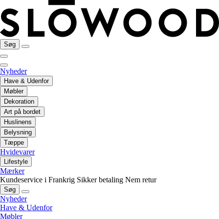
Søg
Nyheder
Have & Udenfor
Møbler
Dekoration
Art på bordet
Huslinens
Belysning
Tæppe
Hvidevarer
Lifestyle
Mærker
Kundeservice i Frankrig
Sikker betaling
Nem retur
Søg
Nyheder
Have & Udenfor
Møbler