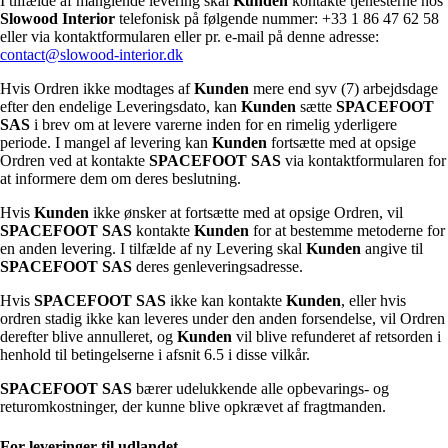
I tilfælde af manglende levering skal
Kunden
kontakte tjenesterne hos
Slowood Interior
telefonisk på følgende nummer: +33 1 86 47 62 58
eller via kontaktformularen eller pr. e-mail på denne adresse:
contact@slowood-interior.dk
Hvis Ordren ikke modtages af
Kunden
mere end syv (7) arbejdsdage
efter den endelige Leveringsdato, kan
Kunden
sætte
SPACEFOOT
SAS
i brev om at levere varerne inden for en rimelig yderligere
periode. I mangel af levering kan
Kunden
fortsætte med at opsige
Ordren ved at kontakte
SPACEFOOT SAS
via kontaktformularen for
at informere dem om deres beslutning.
Hvis
Kunden
ikke ønsker at fortsætte med at opsige Ordren, vil
SPACEFOOT SAS
kontakte
Kunden
for at bestemme metoderne for
en anden levering. I tilfælde af ny Levering skal
Kunden
angive til
SPACEFOOT SAS
deres genleveringsadresse.
Hvis
SPACEFOOT SAS
ikke kan kontakte
Kunden
, eller hvis
ordren stadig ikke kan leveres under den anden forsendelse, vil Ordren
derefter blive annulleret, og
Kunden
vil blive refunderet af retsorden i
henhold til betingelserne i afsnit 6.5 i disse vilkår.
SPACEFOOT SAS
bærer udelukkende alle opbevarings- og
returomkostninger, der kunne blive opkrævet af fragtmanden.
For leveringer til udlandet