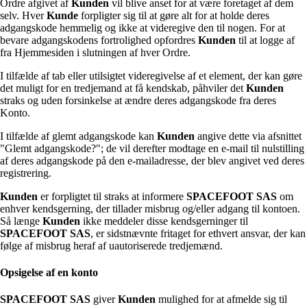
Ordre afgivet af
Kunden
vil blive anset for at være foretaget af dem
selv. Hver
Kunde
forpligter sig til at gøre alt for at holde deres
adgangskode hemmelig og ikke at videregive den til nogen. For at
bevare adgangskodens fortrolighed opfordres
Kunden
til at logge af
fra Hjemmesiden i slutningen af hver Ordre.
I tilfælde af tab eller utilsigtet videregivelse af et element, der kan gøre
det muligt for en tredjemand at få kendskab, påhviler det
Kunden
straks og uden forsinkelse at ændre deres adgangskode fra deres
Konto.
I tilfælde af glemt adgangskode kan
Kunden
angive dette via afsnittet
"Glemt adgangskode?"; de vil derefter modtage en e-mail til nulstilling
af deres adgangskode på den e-mailadresse, der blev angivet ved deres
registrering.
Kunden
er forpligtet til straks at informere
SPACEFOOT SAS
om
enhver kendsgerning, der tillader misbrug og/eller adgang til kontoen.
Så længe
Kunden
ikke meddeler disse kendsgerninger til
SPACEFOOT SAS
, er sidstnævnte fritaget for ethvert ansvar, der kan
følge af misbrug heraf af uautoriserede tredjemænd.
Opsigelse af en konto
SPACEFOOT SAS
giver
Kunden
mulighed for at afmelde sig til