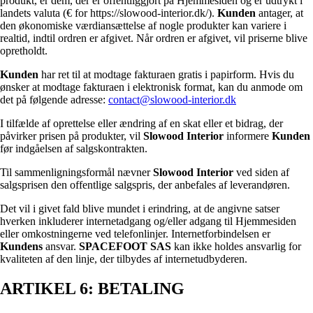
produkt, er dem, der er offentliggjort på Hjemmesiden og er udtrykt i
landets valuta (€ for https://slowood-interior.dk/).
Kunden
antager, at
den økonomiske værdiansættelse af nogle produkter kan variere i
realtid, indtil ordren er afgivet. Når ordren er afgivet, vil priserne blive
opretholdt.
Kunden
har ret til at modtage fakturaen gratis i papirform. Hvis du
ønsker at modtage fakturaen i elektronisk format, kan du anmode om
det på følgende adresse:
contact@slowood-interior.dk
I tilfælde af oprettelse eller ændring af en skat eller et bidrag, der
påvirker prisen på produkter, vil
Slowood Interior
informere
Kunden
før indgåelsen af salgskontrakten.
Til sammenligningsformål nævner
Slowood Interior
ved siden af
salgsprisen den offentlige salgspris, der anbefales af leverandøren.
Det vil i givet fald blive mundet i erindring, at de angivne satser
hverken inkluderer internetadgang og/eller adgang til Hjemmesiden
eller omkostningerne ved telefonlinjer. Internetforbindelsen er
Kundens
ansvar.
SPACEFOOT SAS
kan ikke holdes ansvarlig for
kvaliteten af den linje, der tilbydes af internetudbyderen.
ARTIKEL 6: BETALING