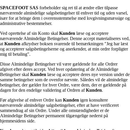
SPACEFOOT SAS
forbeholder sig ret til at ændre eller tilpasse
nærværende almindelige salgsbetingelser til enhver tid og uden varsel,
især for at bringe dem i overensstemmelse med lovgivningsmæssige og
administrative bestemmelser.
Ved oprettelse af sin Konto skal
Kunden
læse og acceptere
nærværende Almindelige Betingelser. Denne accept materialiseres ved,
at
Kunden
afkrydser boksen svarende til bemærkningen "Jeg har læst
og accepterer salgsbetingelserne og anerkender, at min ordre forpligter
mig til betaling".
Disse Almindelige Betingelser vil være gældende for alle Ordrer
afgivet efter deres accept. Ved hver opdatering af de Almindelige
Betingelser skal
Kunden
læse og acceptere deres nye version under de
samme betingelser som de ovenfor nævnte. Således vil de almindelige
betingelser, der gælder for hver Ordre, være dem, der er gældende på
dagen for den endelige validering af Ordren af
Kunden
.
Før afgivelse af enhver Ordre kan
Kunden
igen konsultere
nærværende almindelige salgsbetingelser, efter at have verificeret
sammendrag af sin Ordre. Under alle omstændigheder er de
Almindelige Betingelser permanent tilgængelige nederst på
hjemmesidens side.