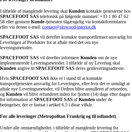
I tilfælde af manglende levering skal
Kunden
kontakte tjenesterne hos
SPACEFOOT SAS
telefonisk på følgende nummer: +33 1 86 47 62
58 eller gennem
Kunde
-tjenesten tilgængelig via kontaktformularen
eller via denne e-mail:
contact@slowood-interior.dk
SPACEFOOT SAS
vil derefter kontakte transportfirmaet ansvarlig for
Leveringen af Produkter for at aftale med det om nye
leveringsmetoder.
SPACEFOOT SAS
vil derefter informere
Kunden
om de nye
implementerede Leveringsmetoder. I tilfælde af ny Levering skal
Kunden
angive til
SPACEFOOT SAS
deres genleveringsadresse.
Hvis
SPACEFOOT SAS
ikke er i stand til at kontakte
transporttjenesten ansvarlig for Leveringen, eller hvis det er umuligt at
aftale nye Leveringsmetoder, vil Ordren blive annulleret af retsorden,
og
Kunden
vil blive refunderet inden for fjorten (14) dage efter dagen
for information af
SPACEFOOT SAS
af
Kunden
under de
betingelser, der er fastsat i artikel 6.5 i disse vilkår.
For alle leveringer (Metropolitan Frankrig og til udlandet)
Under alle omstændigheder, i tilfælde af manglende levering fra