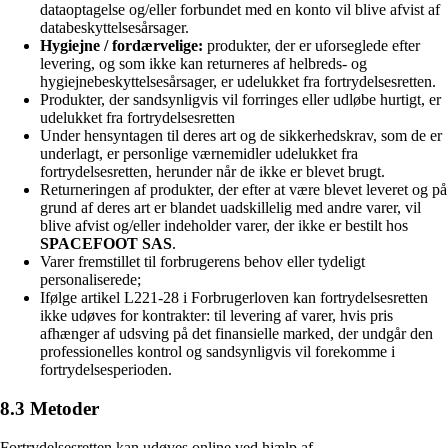
dataoptagelse og/eller forbundet med en konto vil blive afvist af
databeskyttelsesårsager.
Hygiejne / fordærvelige:
produkter, der er uforseglede efter
levering, og som ikke kan returneres af helbreds- og
hygiejnebeskyttelsesårsager, er udelukket fra fortrydelsesretten.
Produkter, der sandsynligvis vil forringes eller udløbe hurtigt, er
udelukket fra fortrydelsesretten
Under hensyntagen til deres art og de sikkerhedskrav, som de er
underlagt, er personlige værnemidler udelukket fra
fortrydelsesretten, herunder når de ikke er blevet brugt.
Returneringen af produkter, der efter at være blevet leveret og på
grund af deres art er blandet uadskillelig med andre varer, vil
blive afvist og/eller indeholder varer, der ikke er bestilt hos
SPACEFOOT SAS
.
Varer fremstillet til forbrugerens behov eller tydeligt
personaliserede;
Ifølge artikel L221-28 i Forbrugerloven kan fortrydelsesretten
ikke udøves for kontrakter: til levering af varer, hvis pris
afhænger af udsving på det finansielle marked, der undgår den
professionelles kontrol og sandsynligvis vil forekomme i
fortrydelsesperioden.
8.3 Metoder
Fortrydelsesretten kan udøves online ved hjælp af