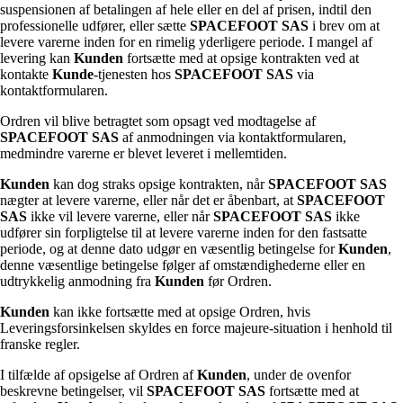
suspensionen af betalingen af hele eller en del af prisen, indtil den
professionelle udfører, eller sætte
SPACEFOOT SAS
i brev om at
levere varerne inden for en rimelig yderligere periode. I mangel af
levering kan
Kunden
fortsætte med at opsige kontrakten ved at
kontakte
Kunde
-tjenesten hos
SPACEFOOT SAS
via
kontaktformularen.
Ordren vil blive betragtet som opsagt ved modtagelse af
SPACEFOOT SAS
af anmodningen via kontaktformularen,
medmindre varerne er blevet leveret i mellemtiden.
Kunden
kan dog straks opsige kontrakten, når
SPACEFOOT SAS
nægter at levere varerne, eller når det er åbenbart, at
SPACEFOOT
SAS
ikke vil levere varerne, eller når
SPACEFOOT SAS
ikke
udfører sin forpligtelse til at levere varerne inden for den fastsatte
periode, og at denne dato udgør en væsentlig betingelse for
Kunden
,
denne væsentlige betingelse følger af omstændighederne eller en
udtrykkelig anmodning fra
Kunden
før Ordren.
Kunden
kan ikke fortsætte med at opsige Ordren, hvis
Leveringsforsinkelsen skyldes en force majeure-situation i henhold til
franske regler.
I tilfælde af opsigelse af Ordren af
Kunden
, under de ovenfor
beskrevne betingelser, vil
SPACEFOOT SAS
fortsætte med at