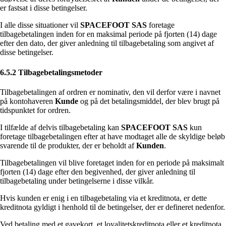
er fastsat i disse betingelser.
I alle disse situationer vil
SPACEFOOT SAS
foretage
tilbagebetalingen inden for en maksimal periode på fjorten (14) dage
efter den dato, der giver anledning til tilbagebetaling som angivet af
disse betingelser.
6.5.2 Tilbagebetalingsmetoder
Tilbagebetalingen af ordren er nominativ, den vil derfor være i navnet
på kontohaveren
Kunde
og på det betalingsmiddel, der blev brugt på
tidspunktet for ordren.
I tilfælde af delvis tilbagebetaling kan
SPACEFOOT SAS
kun
foretage tilbagebetalingen efter at have modtaget alle de skyldige beløb
svarende til de produkter, der er beholdt af
Kunden
.
Tilbagebetalingen vil blive foretaget inden for en periode på maksimalt
fjorten (14) dage efter den begivenhed, der giver anledning til
tilbagebetaling under betingelserne i disse vilkår.
Hvis kunden er enig i en tilbagebetaling via et kreditnota, er dette
kreditnota gyldigt i henhold til de betingelser, der er defineret nedenfor.
Ved betaling med et gavekort, et loyalitetskreditnota eller et kreditnota