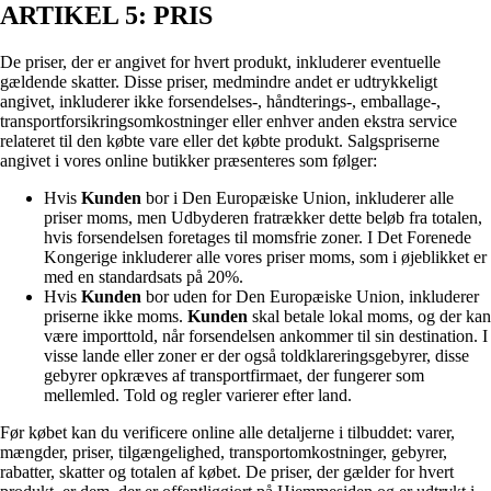
ARTIKEL 5: PRIS
De priser, der er angivet for hvert produkt, inkluderer eventuelle
gældende skatter. Disse priser, medmindre andet er udtrykkeligt
angivet, inkluderer ikke forsendelses-, håndterings-, emballage-,
transportforsikringsomkostninger eller enhver anden ekstra service
relateret til den købte vare eller det købte produkt. Salgspriserne
angivet i vores online butikker præsenteres som følger:
Hvis
Kunden
bor i Den Europæiske Union, inkluderer alle
priser moms, men Udbyderen fratrækker dette beløb fra totalen,
hvis forsendelsen foretages til momsfrie zoner. I Det Forenede
Kongerige inkluderer alle vores priser moms, som i øjeblikket er
med en standardsats på 20%.
Hvis
Kunden
bor uden for Den Europæiske Union, inkluderer
priserne ikke moms.
Kunden
skal betale lokal moms, og der kan
være importtold, når forsendelsen ankommer til sin destination. I
visse lande eller zoner er der også toldklareringsgebyrer, disse
gebyrer opkræves af transportfirmaet, der fungerer som
mellemled. Told og regler varierer efter land.
Før købet kan du verificere online alle detaljerne i tilbuddet: varer,
mængder, priser, tilgængelighed, transportomkostninger, gebyrer,
rabatter, skatter og totalen af købet. De priser, der gælder for hvert