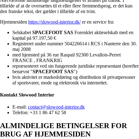
Nærværende almindelige salgsbetingelser er affattet på fransk. I
tilfælde af at de oversættes til et eller flere fremmedsprog, er det kun
den franske tekst, der gælder i tilfælde af en tvist.
Hjemmesiden
https://slowood-interior.dk/
er en service fra:
Selskabet
SPACEFOOT SAS
Forenklet aktieselskab med en
kapital på 97.197,50 €
Registreret under nummer 504226614 i RCS i Nanterre den 30.
maj 2008
med hjemsted på 36 rue Raspail 92300 Levallois-Perret
FRANCE , FRANKRIG
repræsenteret ved sin fungerende juridiske repræsentant (herefter
benævnt "
SPACEFOOT SAS
")
hvis aktivitet er markedsføring og distribution til privatpersoner
af sportsvarer, mode og elektronik via internettet.
Kontakt
Slowood Interior
E-mail:
contact@slowood-interior.dk
Telefon: +33 1 86 47 62 58
ALMINDELIGE BETINGELSER FOR
BRUG AF HJEMMESIDEN