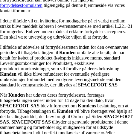
fortrydelsesformularen
tilgængelig på denne hjemmeside via vores
kontaktformular.
I dette tilfælde vil en kvittering for modtagelse på et varigt medium
straks blive meddelt køberen i overensstemmelse med artikel L.221-21
forbrugerlov. Enhver anden måde at erklære fortrydelse accepteres.
Den skal være utvetydig og udtrykke viljen til at fortryde.
I tilfælde af udøvelse af fortrydelsesretten inden for den ovennævnte
periode vil tilbagebetalingen til
Kunden
omfatte alle beløb, de har
betalt for købet af produktet (købspris inklusive moms, standard
Leveringsomkostninger for Produktet), eksklusive
produktreturomkostninger, som vil forblive på deres bekostning.
Kunden
vil ikke blive refunderet for eventuelle yderligere
omkostninger forbundet med en dyrere leveringsmetode end den
standard leveringsmetode, der tilbydes af
SPACEFOOT SAS
Når
Kunden
har udøvet deres fortrydelsesret, foretages
tilbagebetalingen senest inden for 14 dage fra den dato, hvor
SPACEFOOT SAS
blev informeret om
Kundens
beslutning om at
fortryde. Tilbagebetalingen til
Kunden
vil blive foretaget ved hjælp af
det betalingsmiddel, der blev brugt til Ordren på Siden
SPACEFOOT
SAS
.
SPACEFOOT SAS
tilbyder at genvinde produkterne i denne
sammenhæng og forbeholder sig muligheden for at udskyde
tilbagebetalingen indtil perfekt modtagelse af varerne og/eller