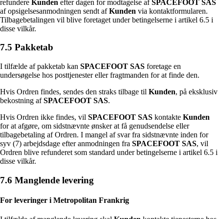
refundere
Kunden
efter dagen for modtagelse af
SPACEFOOT SAS
af opsigelsesanmodningen sendt af
Kunden
via kontaktformularen.
Tilbagebetalingen vil blive foretaget under betingelserne i artikel 6.5 i
disse vilkår.
7.5 Pakketab
I tilfælde af pakketab kan
SPACEFOOT SAS
foretage en
undersøgelse hos posttjenester eller fragtmanden for at finde den.
Hvis Ordren findes, sendes den straks tilbage til
Kunden
, på eksklusiv
bekostning af
SPACEFOOT SAS
.
Hvis Ordren ikke findes, vil
SPACEFOOT SAS
kontakte
Kunden
for at afgøre, om sidstnævnte ønsker at få genudsendelse eller
tilbagebetaling af Ordren. I mangel af svar fra sidstnævnte inden for
syv (7) arbejdsdage efter anmodningen fra
SPACEFOOT SAS
, vil
Ordren blive refunderet som standard under betingelserne i artikel 6.5 i
disse vilkår.
7.6 Manglende levering
For leveringer i Metropolitan Frankrig