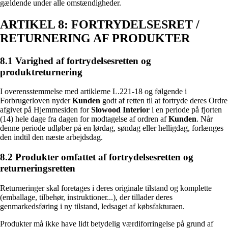
gældende under alle omstændigheder.
ARTIKEL 8: FORTRYDELSESRET /
RETURNERING AF PRODUKTER
8.1 Varighed af fortrydelsesretten og
produktreturnering
I overensstemmelse med artiklerne L.221-18 og følgende i
Forbrugerloven nyder
Kunden
godt af retten til at fortryde deres Ordre
afgivet på Hjemmesiden for
Slowood Interior
i en periode på fjorten
(14) hele dage fra dagen for modtagelse af ordren af
Kunden
. Når
denne periode udløber på en lørdag, søndag eller helligdag, forlænges
den indtil den næste arbejdsdag.
8.2 Produkter omfattet af fortrydelsesretten og
returneringsretten
Returneringer skal foretages i deres originale tilstand og komplette
(emballage, tilbehør, instruktioner...), der tillader deres
genmarkedsføring i ny tilstand, ledsaget af købsfakturaen.
Produkter må ikke have lidt betydelig værdiforringelse på grund af