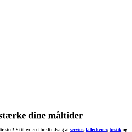
orstærke dine måltider
te sted! Vi tilbyder et bredt udvalg af
service
,
tallerkener
,
bestik
og