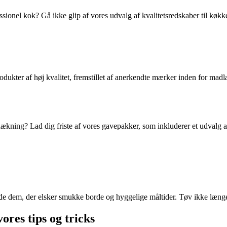
sionel kok? Gå ikke glip af vores udvalg af kvalitetsredskaber til køkke
odukter af høj kvalitet, fremstillet af anerkendte mærker inden for ma
orddækning? Lad dig friste af vores gavepakker, som inkluderer et udval
de dem, der elsker smukke borde og hyggelige måltider. Tøv ikke længer
res tips og tricks