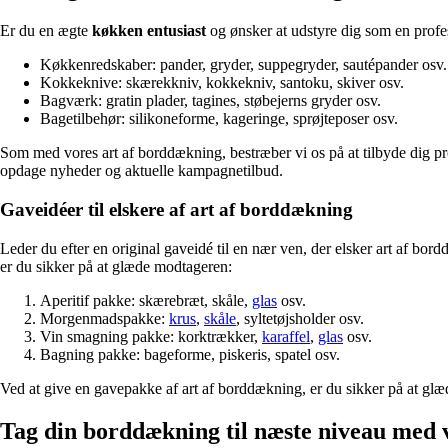
Er du en ægte
køkken entusiast
og ønsker at udstyre dig som en profes
Køkkenredskaber: pander, gryder, suppegryder, sautépander osv.
Kokkeknive: skærekkniv, kokkekniv, santoku, skiver osv.
Bagværk: gratin plader, tagines, støbejerns gryder osv.
Bagetilbehør: silikoneforme, kageringe, sprøjteposer osv.
Som med vores art af borddækning, bestræber vi os på at tilbyde dig pr
opdage nyheder og aktuelle kampagnetilbud.
Gaveidéer til elskere af art af borddækning
Leder du efter en original gaveidé til en nær ven, der elsker art af b
er du sikker på at glæde modtageren:
Aperitif pakke: skærebræt, skåle,
glas
osv.
Morgenmadspakke:
krus
,
skåle
, syltetøjsholder osv.
Vin smagning pakke: korktrækker,
karaffel
,
glas
osv.
Bagning pakke: bageforme, piskeris, spatel osv.
Ved at give en gavepakke af art af borddækning, er du sikker på at glæ
Tag din borddækning til næste niveau med vo