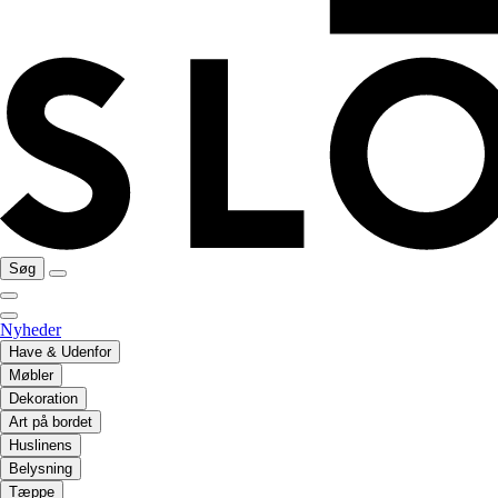
Søg
Nyheder
Have & Udenfor
Møbler
Dekoration
Art på bordet
Huslinens
Belysning
Tæppe