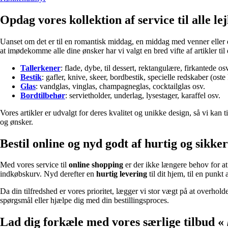
Opdag vores kollektion af service til alle le
Uanset om det er til en romantisk middag, en middag med venner eller e
at imødekomme alle dine ønsker har vi valgt en bred vifte af artikler til 
Tallerkener
: flade, dybe, til dessert, rektangulære, firkantede os
Bestik
: gafler, knive, skeer, bordbestik, specielle redskaber (oste
Glas
: vandglas, vinglas, champagneglas, cocktailglas osv.
Bordtilbehør
: servietholder, underlag, lysestager, karaffel osv.
Vores artikler er udvalgt for deres kvalitet og unikke design, så vi kan
og ønsker.
Bestil online og nyd godt af hurtig og sikke
Med vores service til
online shopping
er der ikke længere behov for at t
indkøbskurv. Nyd derefter en
hurtig levering
til dit hjem, til en punkt
Da din tilfredshed er vores prioritet, lægger vi stor vægt på at overhol
spørgsmål eller hjælpe dig med din bestillingsproces.
Lad dig forkæle med vores særlige tilbud «