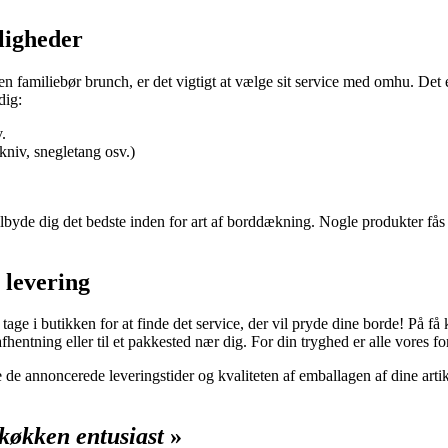
jligheder
n familiebør brunch, er det vigtigt at vælge sit service med omhu. Det 
dig:
v.
 kniv, snegletang osv.)
 tilbyde dig det bedste inden for art af borddækning. Nogle produkter få
r levering
age i butikken for at finde det service, der vil pryde dine borde! På få k
 afhentning eller til et pakkested nær dig. For din tryghed er alle vores 
de de annoncerede leveringstider og kvaliteten af emballagen af dine art
køkken entusiast
»