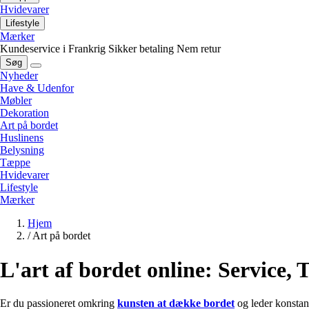
Hvidevarer
Lifestyle
Mærker
Kundeservice i Frankrig
Sikker betaling
Nem retur
Søg
Nyheder
Have & Udenfor
Møbler
Dekoration
Art på bordet
Huslinens
Belysning
Tæppe
Hvidevarer
Lifestyle
Mærker
Hjem
/
Art på bordet
L'art af bordet online: Service, 
Er du passioneret omkring
kunsten at dække bordet
og leder konstant