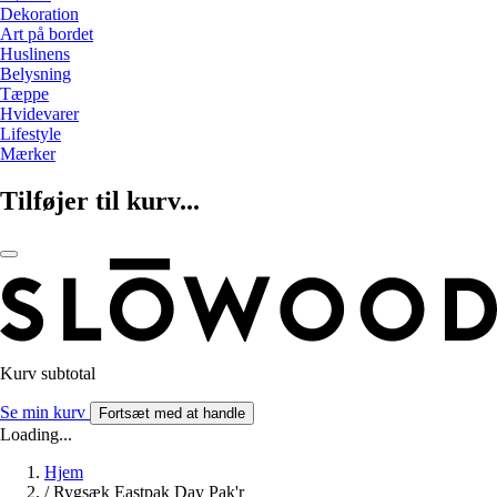
Dekoration
Art på bordet
Huslinens
Belysning
Tæppe
Hvidevarer
Lifestyle
Mærker
Tilføjer til kurv...
Kurv subtotal
Se min kurv
Fortsæt med at handle
Loading...
Hjem
/
Rygsæk Eastpak Day Pak'r