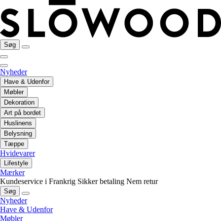
Søg
Nyheder
Have & Udenfor
Møbler
Dekoration
Art på bordet
Huslinens
Belysning
Tæppe
Hvidevarer
Lifestyle
Mærker
Kundeservice i Frankrig
Sikker betaling
Nem retur
Søg
Nyheder
Have & Udenfor
Møbler