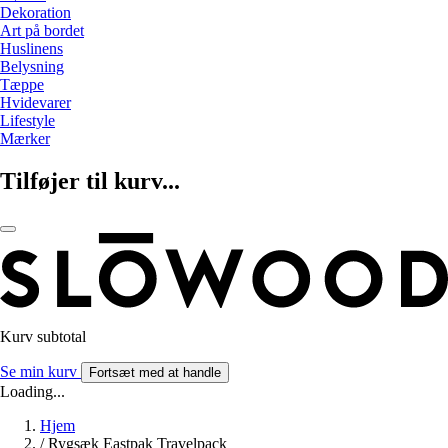
Dekoration
Art på bordet
Huslinens
Belysning
Tæppe
Hvidevarer
Lifestyle
Mærker
Tilføjer til kurv...
Kurv subtotal
Se min kurv
Fortsæt med at handle
Loading...
Hjem
/
Rygsæk Eastpak Travelpack