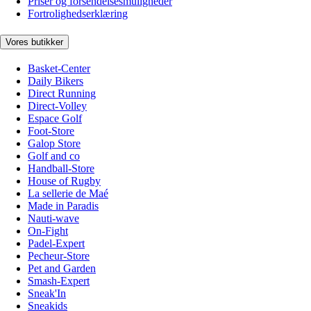
Priser og forsendelsesmuligheder
Fortrolighedserklæring
Vores butikker
Basket-Center
Daily Bikers
Direct Running
Direct-Volley
Espace Golf
Foot-Store
Galop Store
Golf and co
Handball-Store
House of Rugby
La sellerie de Maé
Made in Paradis
Nauti-wave
On-Fight
Padel-Expert
Pecheur-Store
Pet and Garden
Smash-Expert
Sneak'In
Sneakids