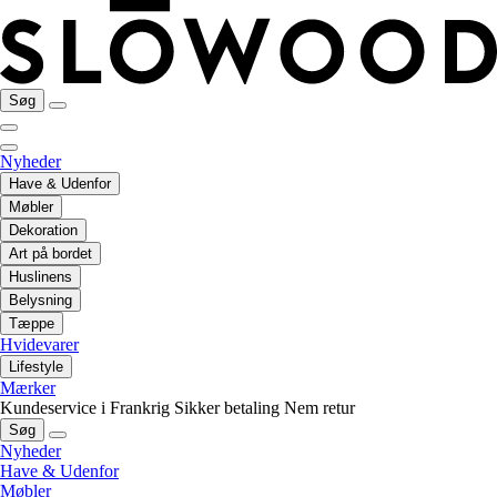
Søg
Nyheder
Have & Udenfor
Møbler
Dekoration
Art på bordet
Huslinens
Belysning
Tæppe
Hvidevarer
Lifestyle
Mærker
Kundeservice i Frankrig
Sikker betaling
Nem retur
Søg
Nyheder
Have & Udenfor
Møbler