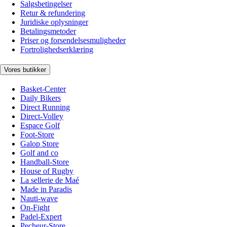
Salgsbetingelser
Retur & refundering
Juridiske oplysninger
Betalingsmetoder
Priser og forsendelsesmuligheder
Fortrolighedserklæring
Vores butikker
Basket-Center
Daily Bikers
Direct Running
Direct-Volley
Espace Golf
Foot-Store
Galop Store
Golf and co
Handball-Store
House of Rugby
La sellerie de Maé
Made in Paradis
Nauti-wave
On-Fight
Padel-Expert
Pecheur-Store