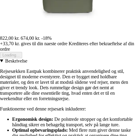
822,00 kr.
674,00 kr.
-18%
+33,70 kr.
gives til din naeste ordre
Krediteres efter bekraeftelse af din
ordre
Loading...
Beskrivelse
Rejsesækken Eastpak kombinerer praktisk anvendelighed og stil,
designet til moderne eventyrere. Den er bygget med holdbare
materialer, og den er lavet til at modstå slidene ved rejser, mens den
giver et trendy look. Dets rummelige design gør det nemt at
transportere alle dine essentielle ting, hvad enten det er til en
weekendtur eller en forretningsrejse.
Funktionerne ved denne rejsesæk inkluderer:
Ergonomisk design:
De polstrede stropper og det komfortable
håndtag sikrer en behagelig transport, selv på lange ture.
Optimal opbevaringsplads:
Med flere rum giver denne taske
dig mulighed for effektivt og praktisk at organisere dine ting.