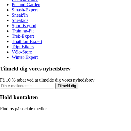
Pet and Garden
Smash-Expert
Sneak'In
Sneakids
Sport is good
Training-Fit
Trek-Expert
Triathlon-Expert
TripnBikers
Vélo-Store
Winter-Expert
Tilmeld dig vores nyhedsbrev
Få 10 % rabat ved at tilmelde dig vores nyhedsbrev
Tilmeld dig
Hold kontakten
Find os på sociale medier