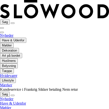
Søg
Nyheder
Have & Udenfor
Møbler
Dekoration
Art på bordet
Huslinens
Belysning
Tæppe
Hvidevarer
Lifestyle
Mærker
Kundeservice i Frankrig
Sikker betaling
Nem retur
Søg
Nyheder
Have & Udenfor
Møbler