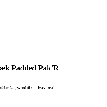
æk Padded Pak'R
fekte følgesvend til dine byeventyr!