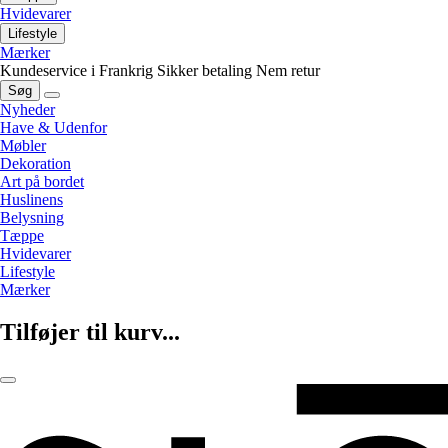
Hvidevarer
Lifestyle
Mærker
Kundeservice i Frankrig
Sikker betaling
Nem retur
Søg
Nyheder
Have & Udenfor
Møbler
Dekoration
Art på bordet
Huslinens
Belysning
Tæppe
Hvidevarer
Lifestyle
Mærker
Tilføjer til kurv...