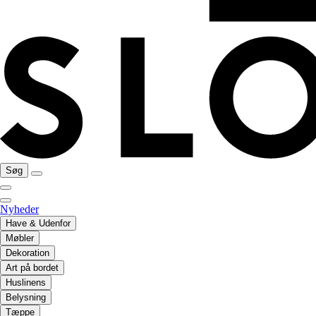
Søg
Nyheder
Have & Udenfor
Møbler
Dekoration
Art på bordet
Huslinens
Belysning
Tæppe