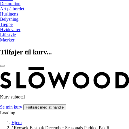
Dekoration
Art på bordet
Huslinens
Belysning
Tæppe
Hvidevarer
Lifestyle
Mærker
Tilføjer til kurv...
Kurv subtotal
Se min kurv
Fortsæt med at handle
Loading...
Hjem
/
Rygsæk Eastpak December Seasonals Padded Pak'R