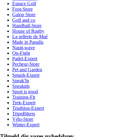
Espace Golf
Foot-Store
Galop Store
Golf and co
Handball-Store
House of Rugby
La sellerie de Maé
Made in Paradis
Nauti-wave
On-Fight
Padel-Expert
Pecheur-Store
Pet and Garden
Smash-Expert
Sneak'In
Sneakids
Sport is good
Training-Fit
Trek-Expert
Triathlon-Expert
TripnBikers
Vélo-Store
Winter-Expert
Tilmeld dig vores nyhedsbrev