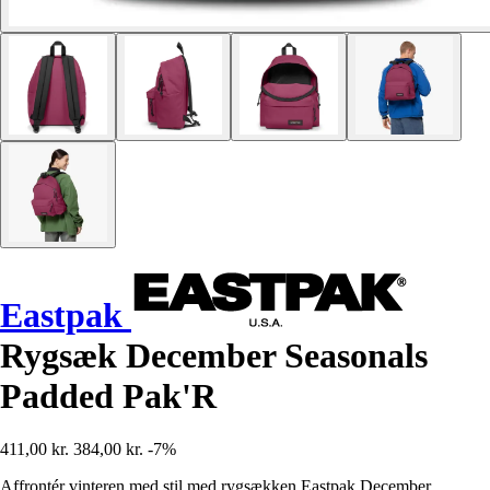
Eastpak
Rygsæk December Seasonals
Padded Pak'R
411,00 kr.
384,00 kr.
-7%
Affrontér vinteren med stil med rygsækken Eastpak December