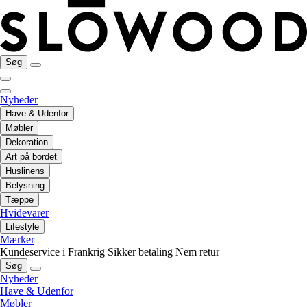
Søg
Nyheder
Have & Udenfor
Møbler
Dekoration
Art på bordet
Huslinens
Belysning
Tæppe
Hvidevarer
Lifestyle
Mærker
Kundeservice i Frankrig
Sikker betaling
Nem retur
Søg
Nyheder
Have & Udenfor
Møbler