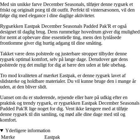
Med sin unikke farve December Seasonals, tilføjer denne rygsæk et
friskt og originalt præg til dit outfit. Perfekt til vintersæsonen, vil den
følge dig med elegance i dine daglige aktiviteter.
Rygsækken Eastpak December Seasonals Padded Pak'R er også
designet til daglig brug. Dens rummelige hovedrum giver dig mulighed
for nemt at opbevare dine essentielle ting, mens den lynlåsede
frontlomme giver dig hurtig adgang til dine småting.
Takket være dens polstrede og justerbare stropper tilbyder denne
rygsæk optimal komfort, selv på lange dage. Derudover gør dens
polstrede ryg det muligt for dig at bære den uden at føle ubehag.
Tro mod kvaliteten af mærket Eastpak, er denne rygsæk lavet af
slidstærke og holdbare materialer. Du vil kunne bruge den i mange år
uden, at den bliver slidt.
Uanset om du er studerende, rejsende eller bare på udkig efter en
praktisk og trendy rygsæk, er rygsækken Eastpak December Seasonals
Padded Pak'R lige noget for dig. Vent ikke længere med at tilføje
denne rygsæk til din samling, og mød alle dine dage med stil og
komfort.
Yderligere information
Mærke
Eastpak