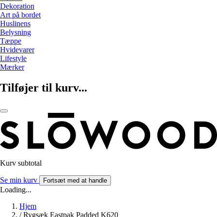
Dekoration
Art på bordet
Huslinens
Belysning
Tæppe
Hvidevarer
Lifestyle
Mærker
Tilføjer til kurv...
Kurv subtotal
Se min kurv
Fortsæt med at handle
Loading...
Hjem
/
Rygsæk Eastpak Padded K620