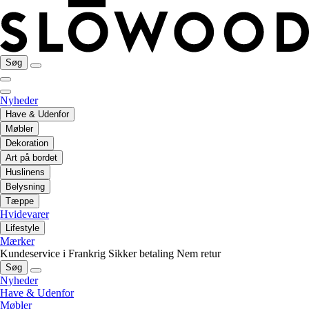
Søg
Nyheder
Have & Udenfor
Møbler
Dekoration
Art på bordet
Huslinens
Belysning
Tæppe
Hvidevarer
Lifestyle
Mærker
Kundeservice i Frankrig
Sikker betaling
Nem retur
Søg
Nyheder
Have & Udenfor
Møbler