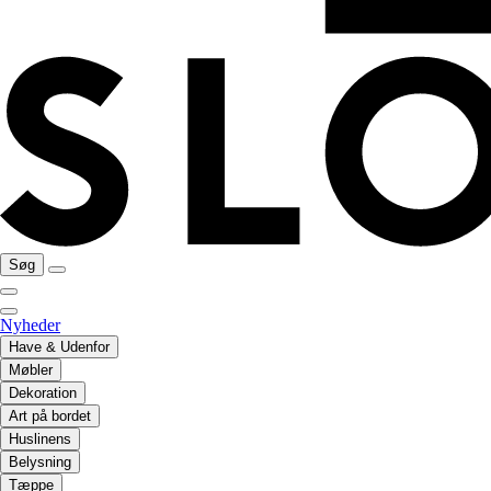
Søg
Nyheder
Have & Udenfor
Møbler
Dekoration
Art på bordet
Huslinens
Belysning
Tæppe