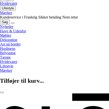
Hvidevarer
Lifestyle
Mærker
Kundeservice i Frankrig
Sikker betaling
Nem retur
Søg
Nyheder
Have & Udenfor
Møbler
Dekoration
Art på bordet
Huslinens
Belysning
Tæppe
Hvidevarer
Lifestyle
Mærker
Tilføjer til kurv...