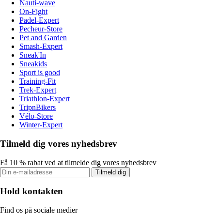
Nauti-wave
On-Fight
Padel-Expert
Pecheur-Store
Pet and Garden
Smash-Expert
Sneak'In
Sneakids
Sport is good
Training-Fit
Trek-Expert
Triathlon-Expert
TripnBikers
Vélo-Store
Winter-Expert
Tilmeld dig vores nyhedsbrev
Få 10 % rabat ved at tilmelde dig vores nyhedsbrev
Tilmeld dig
Hold kontakten
Find os på sociale medier