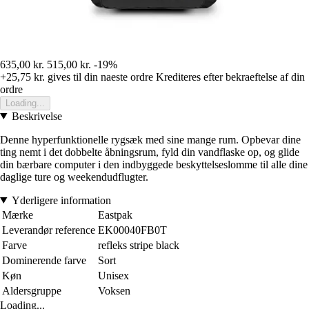
635,00 kr.
515,00 kr.
-19%
+25,75 kr.
gives til din naeste ordre
Krediteres efter bekraeftelse af din
ordre
Loading...
Beskrivelse
Denne hyperfunktionelle rygsæk med sine mange rum. Opbevar dine
ting nemt i det dobbelte åbningsrum, fyld din vandflaske op, og glide
din bærbare computer i den indbyggede beskyttelseslomme til alle dine
daglige ture og weekendudflugter.
Yderligere information
Mærke
Eastpak
Leverandør reference
EK00040FB0T
Farve
refleks stripe black
Dominerende farve
Sort
Køn
Unisex
Aldersgruppe
Voksen
Loading...