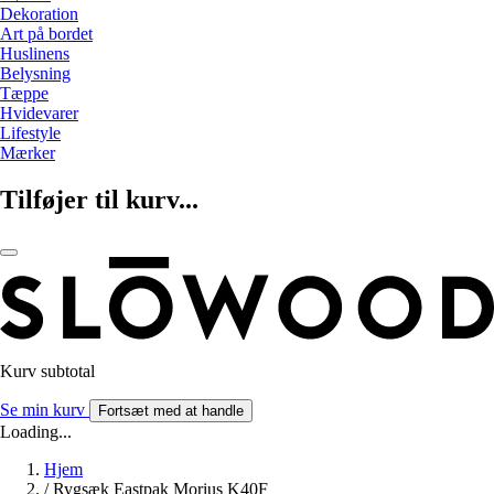
Dekoration
Art på bordet
Huslinens
Belysning
Tæppe
Hvidevarer
Lifestyle
Mærker
Tilføjer til kurv...
Kurv subtotal
Se min kurv
Fortsæt med at handle
Loading...
Hjem
/
Rygsæk Eastpak Morius K40F