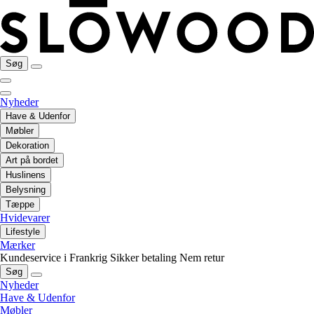
Søg
Nyheder
Have & Udenfor
Møbler
Dekoration
Art på bordet
Huslinens
Belysning
Tæppe
Hvidevarer
Lifestyle
Mærker
Kundeservice i Frankrig
Sikker betaling
Nem retur
Søg
Nyheder
Have & Udenfor
Møbler