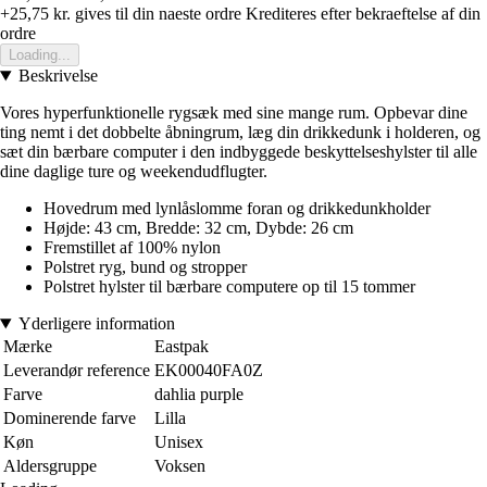
+25,75 kr.
gives til din naeste ordre
Krediteres efter bekraeftelse af din
ordre
Loading...
Beskrivelse
Vores hyperfunktionelle rygsæk med sine mange rum. Opbevar dine
ting nemt i det dobbelte åbningrum, læg din drikkedunk i holderen, og
sæt din bærbare computer i den indbyggede beskyttelseshylster til alle
dine daglige ture og weekendudflugter.
Hovedrum med lynlåslomme foran og drikkedunkholder
Højde: 43 cm, Bredde: 32 cm, Dybde: 26 cm
Fremstillet af 100% nylon
Polstret ryg, bund og stropper
Polstret hylster til bærbare computere op til 15 tommer
Yderligere information
Mærke
Eastpak
Leverandør reference
EK00040FA0Z
Farve
dahlia purple
Dominerende farve
Lilla
Køn
Unisex
Aldersgruppe
Voksen