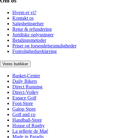
Om os
Hvem er vi?
Kontakt os
Salgsbetingelser
Retur & refundering
Juridiske oplysninger
Betalingsmetoder
Priser og forsendelsesmuligheder
Fortrolighedserklæring
Vores butikker
Basket-Center
Daily Bikers
Direct Running
Direct-Volley
Espace Golf
Foot-Store
Galop Store
Golf and co
Handball-Store
House of Rugby
La sellerie de Maé
Made in Paradis