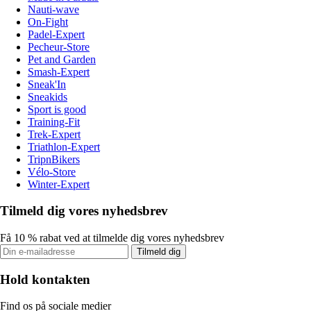
Nauti-wave
On-Fight
Padel-Expert
Pecheur-Store
Pet and Garden
Smash-Expert
Sneak'In
Sneakids
Sport is good
Training-Fit
Trek-Expert
Triathlon-Expert
TripnBikers
Vélo-Store
Winter-Expert
Tilmeld dig vores nyhedsbrev
Få 10 % rabat ved at tilmelde dig vores nyhedsbrev
Tilmeld dig
Hold kontakten
Find os på sociale medier