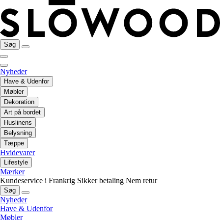
Søg
Nyheder
Have & Udenfor
Møbler
Dekoration
Art på bordet
Huslinens
Belysning
Tæppe
Hvidevarer
Lifestyle
Mærker
Kundeservice i Frankrig
Sikker betaling
Nem retur
Søg
Nyheder
Have & Udenfor
Møbler