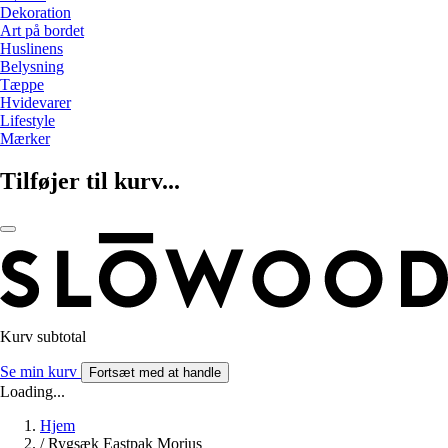
Dekoration
Art på bordet
Huslinens
Belysning
Tæppe
Hvidevarer
Lifestyle
Mærker
Tilføjer til kurv...
Kurv subtotal
Se min kurv
Fortsæt med at handle
Loading...
Hjem
/
Rygsæk Eastpak Morius