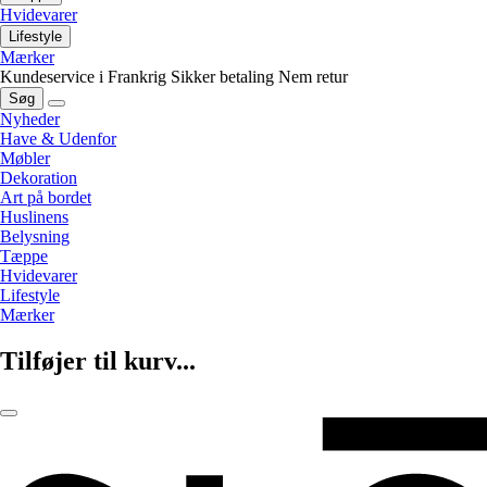
Hvidevarer
Lifestyle
Mærker
Kundeservice i Frankrig
Sikker betaling
Nem retur
Søg
Nyheder
Have & Udenfor
Møbler
Dekoration
Art på bordet
Huslinens
Belysning
Tæppe
Hvidevarer
Lifestyle
Mærker
Tilføjer til kurv...