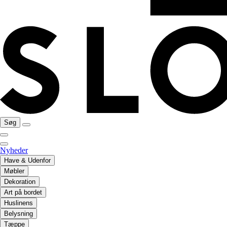
Søg
Nyheder
Have & Udenfor
Møbler
Dekoration
Art på bordet
Huslinens
Belysning
Tæppe