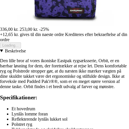
336,00 kr.
253,00 kr.
-25%
+12,65 kr.
gives til din naeste ordre
Krediteres efter bekraeftelse af din
ordre
Loading...
Beskrivelse
Den lille bror af vores ikoniske Eastpak rygsæksserie, Orbit, er en
bærbar løsning for dem, der foretrækker at rejse let. Dens komfortable
ryg og Polstrede stropper gør, at du næsten ikke mærker vægten på
dine skuldre takket være det ergonomiske og stilfulde design. Ikke at
forveksle med Padded Pak'r®®, som er en meget større version af
denne taske. Orbit findes i et bredt udvalg af farver og mønstre.
Specifikationer:
Et hovedrum
Lynlås lomme foran
Reflekterende lynlås lukket sol
Polstret ryg