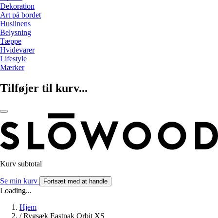
Dekoration
Art på bordet
Huslinens
Belysning
Tæppe
Hvidevarer
Lifestyle
Mærker
Tilføjer til kurv...
Kurv subtotal
Se min kurv
Fortsæt med at handle
Loading...
Hjem
/
Rygsæk Eastpak Orbit XS