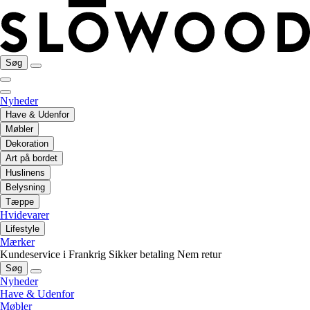
Søg
Nyheder
Have & Udenfor
Møbler
Dekoration
Art på bordet
Huslinens
Belysning
Tæppe
Hvidevarer
Lifestyle
Mærker
Kundeservice i Frankrig
Sikker betaling
Nem retur
Søg
Nyheder
Have & Udenfor
Møbler