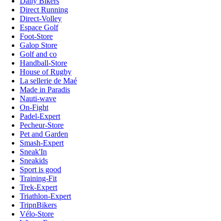
Daily Bikers
Direct Running
Direct-Volley
Espace Golf
Foot-Store
Galop Store
Golf and co
Handball-Store
House of Rugby
La sellerie de Maé
Made in Paradis
Nauti-wave
On-Fight
Padel-Expert
Pecheur-Store
Pet and Garden
Smash-Expert
Sneak'In
Sneakids
Sport is good
Training-Fit
Trek-Expert
Triathlon-Expert
TripnBikers
Vélo-Store