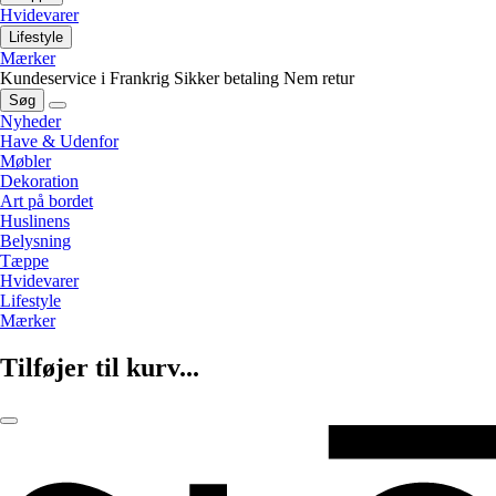
Hvidevarer
Lifestyle
Mærker
Kundeservice i Frankrig
Sikker betaling
Nem retur
Søg
Nyheder
Have & Udenfor
Møbler
Dekoration
Art på bordet
Huslinens
Belysning
Tæppe
Hvidevarer
Lifestyle
Mærker
Tilføjer til kurv...