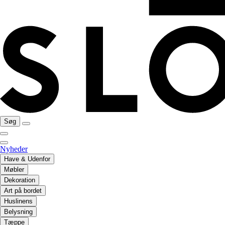
Søg
Nyheder
Have & Udenfor
Møbler
Dekoration
Art på bordet
Huslinens
Belysning
Tæppe