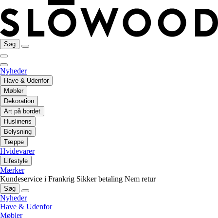
Søg
Nyheder
Have & Udenfor
Møbler
Dekoration
Art på bordet
Huslinens
Belysning
Tæppe
Hvidevarer
Lifestyle
Mærker
Kundeservice i Frankrig
Sikker betaling
Nem retur
Søg
Nyheder
Have & Udenfor
Møbler