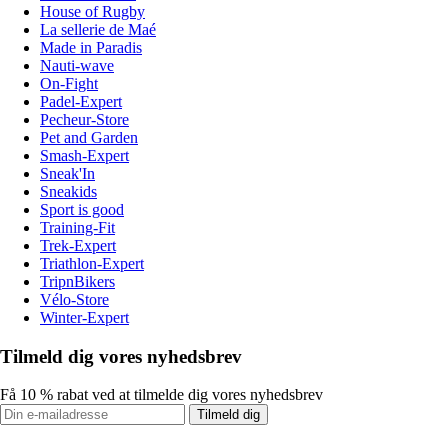
House of Rugby
La sellerie de Maé
Made in Paradis
Nauti-wave
On-Fight
Padel-Expert
Pecheur-Store
Pet and Garden
Smash-Expert
Sneak'In
Sneakids
Sport is good
Training-Fit
Trek-Expert
Triathlon-Expert
TripnBikers
Vélo-Store
Winter-Expert
Tilmeld dig vores nyhedsbrev
Få 10 % rabat ved at tilmelde dig vores nyhedsbrev
Tilmeld dig