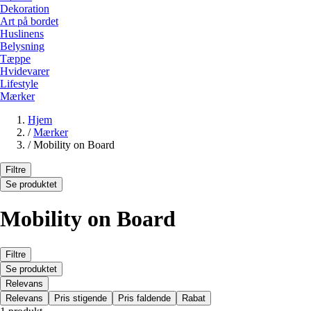
Dekoration
Art på bordet
Huslinens
Belysning
Tæppe
Hvidevarer
Lifestyle
Mærker
Hjem
/
Mærker
/
Mobility on Board
Filtre
Se produktet
Mobility on Board
Filtre
Se produktet
Relevans
Relevans
Pris stigende
Pris faldende
Rabat