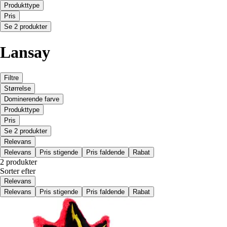
Produkttype
Pris
Se 2 produkter
Lansay
Filtre
Størrelse
Dominerende farve
Produkttype
Pris
Se 2 produkter
Relevans
Relevans
Pris stigende
Pris faldende
Rabat
2 produkter
Sorter efter
Relevans
Relevans
Pris stigende
Pris faldende
Rabat