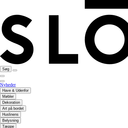
Søg
Nyheder
Have & Udenfor
Møbler
Dekoration
Art på bordet
Huslinens
Belysning
Tæppe