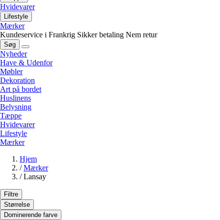
Hvidevarer
Lifestyle
Mærker
Kundeservice i Frankrig
Sikker betaling
Nem retur
Søg
Nyheder
Have & Udenfor
Møbler
Dekoration
Art på bordet
Huslinens
Belysning
Tæppe
Hvidevarer
Lifestyle
Mærker
Hjem
/
Mærker
/
Lansay
Filtre
Størrelse
Dominerende farve