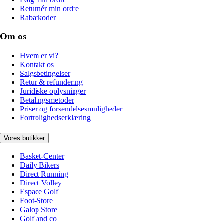
Returnér min ordre
Rabatkoder
Om os
Hvem er vi?
Kontakt os
Salgsbetingelser
Retur & refundering
Juridiske oplysninger
Betalingsmetoder
Priser og forsendelsesmuligheder
Fortrolighedserklæring
Vores butikker
Basket-Center
Daily Bikers
Direct Running
Direct-Volley
Espace Golf
Foot-Store
Galop Store
Golf and co