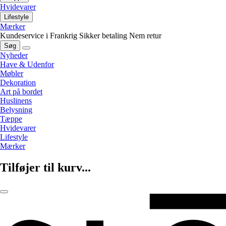
Hvidevarer
Lifestyle
Mærker
Kundeservice i Frankrig
Sikker betaling
Nem retur
Søg
Nyheder
Have & Udenfor
Møbler
Dekoration
Art på bordet
Huslinens
Belysning
Tæppe
Hvidevarer
Lifestyle
Mærker
Tilføjer til kurv...