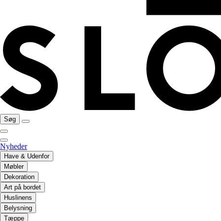
Søg
Nyheder
Have & Udenfor
Møbler
Dekoration
Art på bordet
Huslinens
Belysning
Tæppe