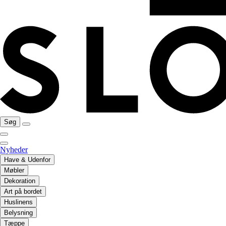
Søg
Nyheder
Have & Udenfor
Møbler
Dekoration
Art på bordet
Huslinens
Belysning
Tæppe