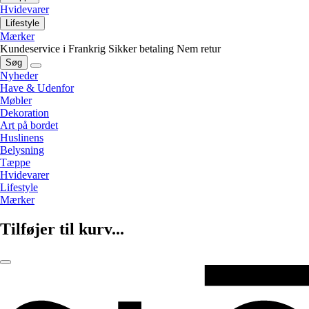
Hvidevarer
Lifestyle
Mærker
Kundeservice i Frankrig
Sikker betaling
Nem retur
Søg
Nyheder
Have & Udenfor
Møbler
Dekoration
Art på bordet
Huslinens
Belysning
Tæppe
Hvidevarer
Lifestyle
Mærker
Tilføjer til kurv...