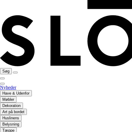
Søg
Nyheder
Have & Udenfor
Møbler
Dekoration
Art på bordet
Huslinens
Belysning
Tæppe