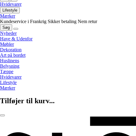
Hvidevarer
Lifestyle
Mærker
Kundeservice i Frankrig
Sikker betaling
Nem retur
Søg
Nyheder
Have & Udenfor
Møbler
Dekoration
Art på bordet
Huslinens
Belysning
Tæppe
Hvidevarer
Lifestyle
Mærker
Tilføjer til kurv...