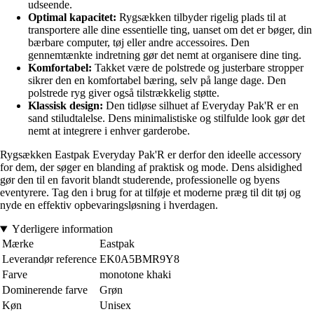
udseende.
Optimal kapacitet:
Rygsækken tilbyder rigelig plads til at
transportere alle dine essentielle ting, uanset om det er bøger, din
bærbare computer, tøj eller andre accessoires. Den
gennemtænkte indretning gør det nemt at organisere dine ting.
Komfortabel:
Takket være de polstrede og justerbare stropper
sikrer den en komfortabel bæring, selv på lange dage. Den
polstrede ryg giver også tilstrækkelig støtte.
Klassisk design:
Den tidløse silhuet af Everyday Pak'R er en
sand stiludtalelse. Dens minimalistiske og stilfulde look gør det
nemt at integrere i enhver garderobe.
Rygsækken Eastpak Everyday Pak'R er derfor den ideelle accessory
for dem, der søger en blanding af praktisk og mode. Dens alsidighed
gør den til en favorit blandt studerende, professionelle og byens
eventyrere. Tag den i brug for at tilføje et moderne præg til dit tøj og
nyde en effektiv opbevaringsløsning i hverdagen.
Yderligere information
Mærke
Eastpak
Leverandør reference
EK0A5BMR9Y8
Farve
monotone khaki
Dominerende farve
Grøn
Køn
Unisex