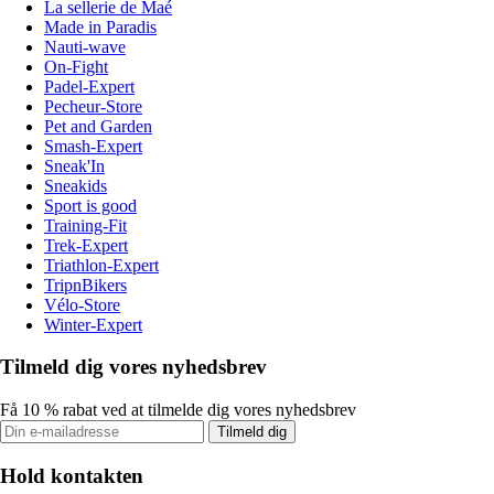
La sellerie de Maé
Made in Paradis
Nauti-wave
On-Fight
Padel-Expert
Pecheur-Store
Pet and Garden
Smash-Expert
Sneak'In
Sneakids
Sport is good
Training-Fit
Trek-Expert
Triathlon-Expert
TripnBikers
Vélo-Store
Winter-Expert
Tilmeld dig vores nyhedsbrev
Få 10 % rabat ved at tilmelde dig vores nyhedsbrev
Tilmeld dig
Hold kontakten