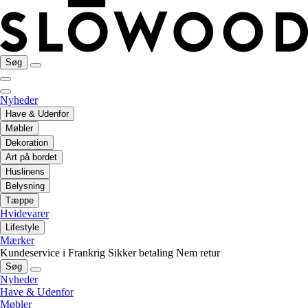
Søg
Nyheder
Have & Udenfor
Møbler
Dekoration
Art på bordet
Huslinens
Belysning
Tæppe
Hvidevarer
Lifestyle
Mærker
Kundeservice i Frankrig
Sikker betaling
Nem retur
Søg
Nyheder
Have & Udenfor
Møbler