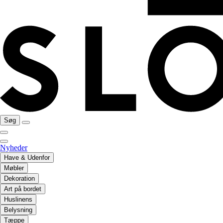
Søg
Nyheder
Have & Udenfor
Møbler
Dekoration
Art på bordet
Huslinens
Belysning
Tæppe