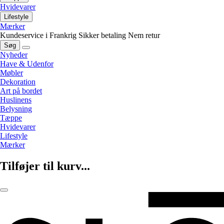
Hvidevarer
Lifestyle
Mærker
Kundeservice i Frankrig
Sikker betaling
Nem retur
Søg
Nyheder
Have & Udenfor
Møbler
Dekoration
Art på bordet
Huslinens
Belysning
Tæppe
Hvidevarer
Lifestyle
Mærker
Tilføjer til kurv...