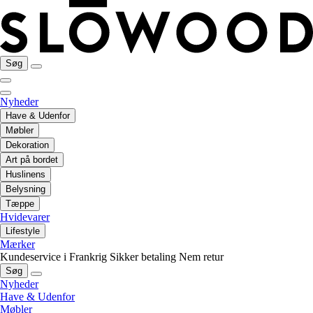
Søg
Nyheder
Have & Udenfor
Møbler
Dekoration
Art på bordet
Huslinens
Belysning
Tæppe
Hvidevarer
Lifestyle
Mærker
Kundeservice i Frankrig
Sikker betaling
Nem retur
Søg
Nyheder
Have & Udenfor
Møbler