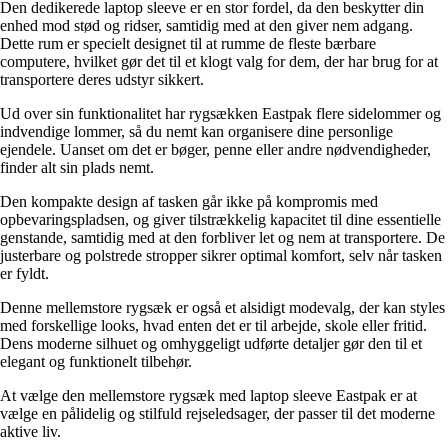
Den dedikerede laptop sleeve er en stor fordel, da den beskytter din
enhed mod stød og ridser, samtidig med at den giver nem adgang.
Dette rum er specielt designet til at rumme de fleste bærbare
computere, hvilket gør det til et klogt valg for dem, der har brug for at
transportere deres udstyr sikkert.
Ud over sin funktionalitet har rygsækken Eastpak flere sidelommer og
indvendige lommer, så du nemt kan organisere dine personlige
ejendele. Uanset om det er bøger, penne eller andre nødvendigheder,
finder alt sin plads nemt.
Den kompakte design af tasken går ikke på kompromis med
opbevaringspladsen, og giver tilstrækkelig kapacitet til dine essentielle
genstande, samtidig med at den forbliver let og nem at transportere. De
justerbare og polstrede stropper sikrer optimal komfort, selv når tasken
er fyldt.
Denne mellemstore rygsæk er også et alsidigt modevalg, der kan styles
med forskellige looks, hvad enten det er til arbejde, skole eller fritid.
Dens moderne silhuet og omhyggeligt udførte detaljer gør den til et
elegant og funktionelt tilbehør.
At vælge den mellemstore rygsæk med laptop sleeve Eastpak er at
vælge en pålidelig og stilfuld rejseledsager, der passer til det moderne
aktive liv.