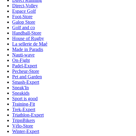
Direct Running
Direct-Volley
Espace Golf
Foot-Store
Galop Store
Golf and co
Handball-Store
House of Rugby
La sellerie de Maé
Made in Paradis
Nauti-wave
On-Fight
Padel-Expert
Pecheur-Store
Pet and Garden
Smash-Expert
Sneak'In
Sneakids
Sport is good
Training-Fit
Trek-Expert
Triathlon-Expert
TripnBikers
Vélo-Store
Winter-Expert