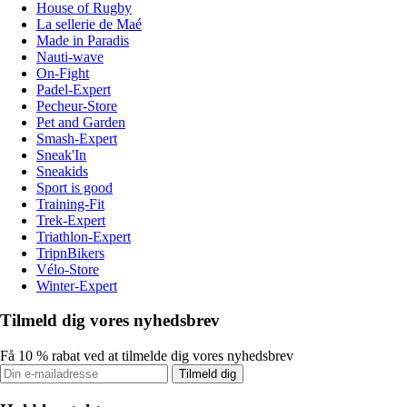
House of Rugby
La sellerie de Maé
Made in Paradis
Nauti-wave
On-Fight
Padel-Expert
Pecheur-Store
Pet and Garden
Smash-Expert
Sneak'In
Sneakids
Sport is good
Training-Fit
Trek-Expert
Triathlon-Expert
TripnBikers
Vélo-Store
Winter-Expert
Tilmeld dig vores nyhedsbrev
Få 10 % rabat ved at tilmelde dig vores nyhedsbrev
Tilmeld dig