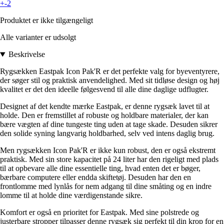
+-2
Produktet er ikke tilgængeligt
Alle varianter er udsolgt
Beskrivelse
Rygsækken Eastpak Icon Pak'R er det perfekte valg for byeventyrere,
der søger stil og praktisk anvendelighed. Med sit tidløse design og høj
kvalitet er det den ideelle følgesvend til alle dine daglige udflugter.
Designet af det kendte mærke Eastpak, er denne rygsæk lavet til at
holde. Den er fremstillet af robuste og holdbare materialer, der kan
bære vægten af dine tungeste ting uden at tage skade. Desuden sikrer
den solide syning langvarig holdbarhed, selv ved intens daglig brug.
Men rygsækken Icon Pak'R er ikke kun robust, den er også ekstremt
praktisk. Med sin store kapacitet på 24 liter har den rigeligt med plads
til at opbevare alle dine essentielle ting, hvad enten det er bøger,
bærbare computere eller endda skiftetøj. Desuden har den en
frontlomme med lynlås for nem adgang til dine småting og en indre
lomme til at holde dine værdigenstande sikre.
Komfort er også en prioritet for Eastpak. Med sine polstrede og
justerbare stropper tilpasser denne rygsæk sig perfekt til din krop for en