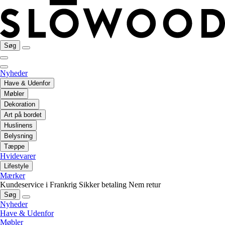
Søg
Nyheder
Have & Udenfor
Møbler
Dekoration
Art på bordet
Huslinens
Belysning
Tæppe
Hvidevarer
Lifestyle
Mærker
Kundeservice i Frankrig
Sikker betaling
Nem retur
Søg
Nyheder
Have & Udenfor
Møbler