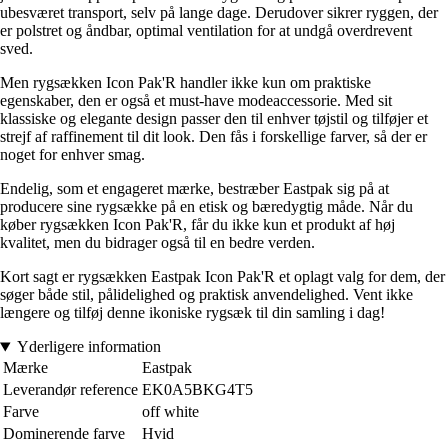
ubesværet transport, selv på lange dage. Derudover sikrer ryggen, der
er polstret og åndbar, optimal ventilation for at undgå overdrevent
sved.
Men rygsækken Icon Pak'R handler ikke kun om praktiske
egenskaber, den er også et must-have modeaccessorie. Med sit
klassiske og elegante design passer den til enhver tøjstil og tilføjer et
strejf af raffinement til dit look. Den fås i forskellige farver, så der er
noget for enhver smag.
Endelig, som et engageret mærke, bestræber Eastpak sig på at
producere sine rygsække på en etisk og bæredygtig måde. Når du
køber rygsækken Icon Pak'R, får du ikke kun et produkt af høj
kvalitet, men du bidrager også til en bedre verden.
Kort sagt er rygsækken Eastpak Icon Pak'R et oplagt valg for dem, der
søger både stil, pålidelighed og praktisk anvendelighed. Vent ikke
længere og tilføj denne ikoniske rygsæk til din samling i dag!
Yderligere information
Mærke
Eastpak
Leverandør reference
EK0A5BKG4T5
Farve
off white
Dominerende farve
Hvid