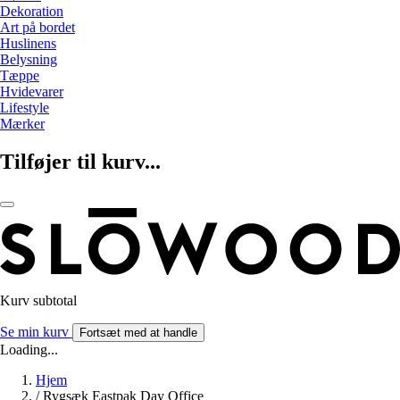
Dekoration
Art på bordet
Huslinens
Belysning
Tæppe
Hvidevarer
Lifestyle
Mærker
Tilføjer til kurv...
Kurv subtotal
Se min kurv
Fortsæt med at handle
Loading...
Hjem
/
Rygsæk Eastpak Day Office