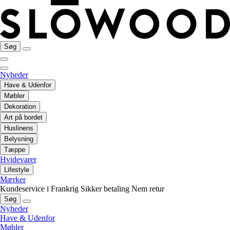
Søg
Nyheder
Have & Udenfor
Møbler
Dekoration
Art på bordet
Huslinens
Belysning
Tæppe
Hvidevarer
Lifestyle
Mærker
Kundeservice i Frankrig
Sikker betaling
Nem retur
Søg
Nyheder
Have & Udenfor
Møbler