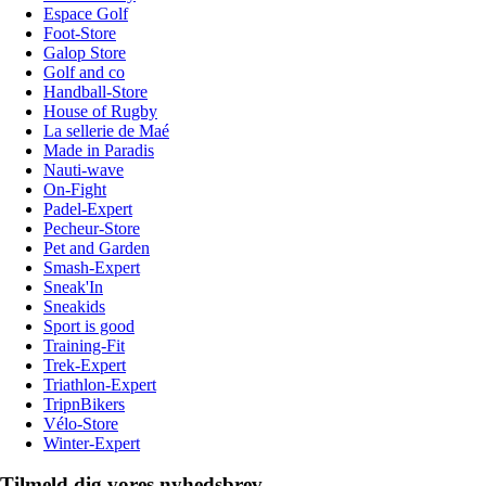
Espace Golf
Foot-Store
Galop Store
Golf and co
Handball-Store
House of Rugby
La sellerie de Maé
Made in Paradis
Nauti-wave
On-Fight
Padel-Expert
Pecheur-Store
Pet and Garden
Smash-Expert
Sneak'In
Sneakids
Sport is good
Training-Fit
Trek-Expert
Triathlon-Expert
TripnBikers
Vélo-Store
Winter-Expert
Tilmeld dig vores nyhedsbrev