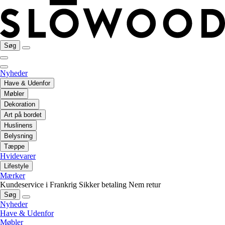
Søg
Nyheder
Have & Udenfor
Møbler
Dekoration
Art på bordet
Huslinens
Belysning
Tæppe
Hvidevarer
Lifestyle
Mærker
Kundeservice i Frankrig
Sikker betaling
Nem retur
Søg
Nyheder
Have & Udenfor
Møbler