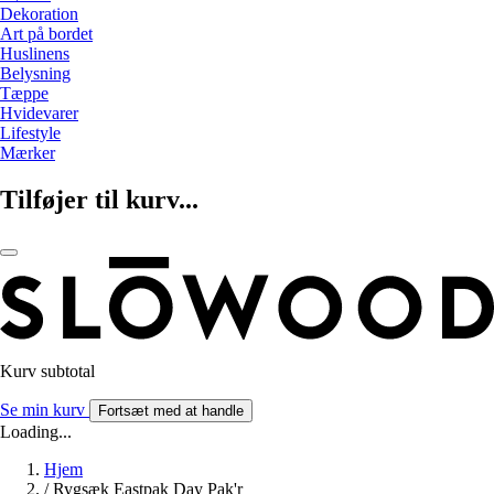
Dekoration
Art på bordet
Huslinens
Belysning
Tæppe
Hvidevarer
Lifestyle
Mærker
Tilføjer til kurv...
Kurv subtotal
Se min kurv
Fortsæt med at handle
Loading...
Hjem
/
Rygsæk Eastpak Day Pak'r