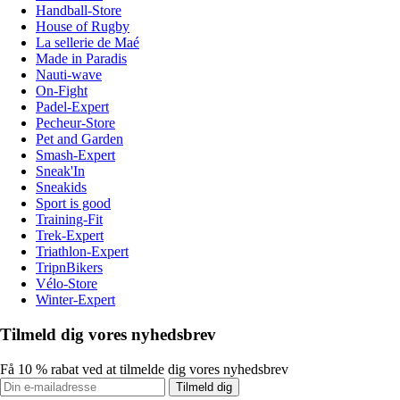
Handball-Store
House of Rugby
La sellerie de Maé
Made in Paradis
Nauti-wave
On-Fight
Padel-Expert
Pecheur-Store
Pet and Garden
Smash-Expert
Sneak'In
Sneakids
Sport is good
Training-Fit
Trek-Expert
Triathlon-Expert
TripnBikers
Vélo-Store
Winter-Expert
Tilmeld dig vores nyhedsbrev
Få 10 % rabat ved at tilmelde dig vores nyhedsbrev
Tilmeld dig