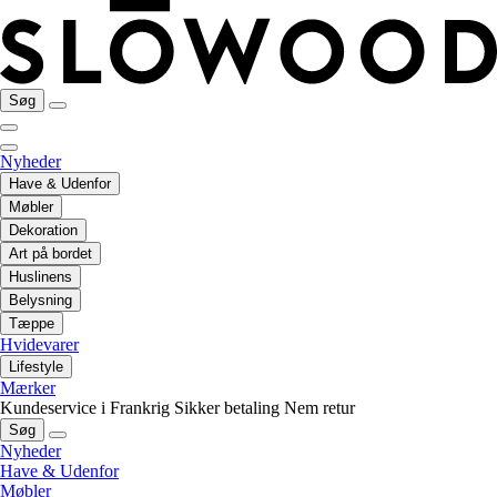
Søg
Nyheder
Have & Udenfor
Møbler
Dekoration
Art på bordet
Huslinens
Belysning
Tæppe
Hvidevarer
Lifestyle
Mærker
Kundeservice i Frankrig
Sikker betaling
Nem retur
Søg
Nyheder
Have & Udenfor
Møbler