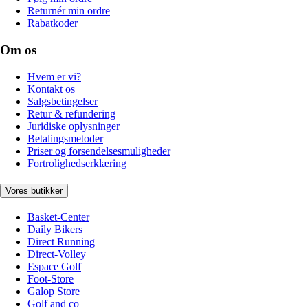
Returnér min ordre
Rabatkoder
Om os
Hvem er vi?
Kontakt os
Salgsbetingelser
Retur & refundering
Juridiske oplysninger
Betalingsmetoder
Priser og forsendelsesmuligheder
Fortrolighedserklæring
Vores butikker
Basket-Center
Daily Bikers
Direct Running
Direct-Volley
Espace Golf
Foot-Store
Galop Store
Golf and co