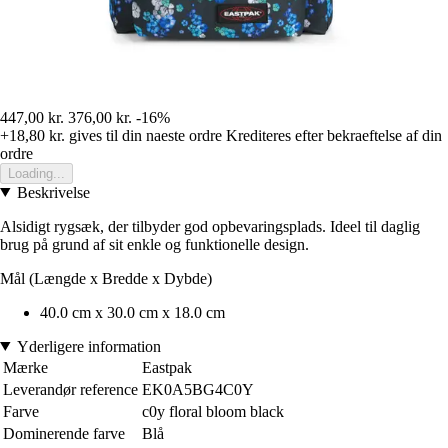
447,00 kr.
376,00 kr.
-16%
+18,80 kr.
gives til din naeste ordre
Krediteres efter bekraeftelse af din
ordre
Loading...
Beskrivelse
Alsidigt rygsæk, der tilbyder god opbevaringsplads. Ideel til daglig
brug på grund af sit enkle og funktionelle design.
Mål (Længde x Bredde x Dybde)
40.0 cm x 30.0 cm x 18.0 cm
Yderligere information
Mærke
Eastpak
Leverandør reference
EK0A5BG4C0Y
Farve
c0y floral bloom black
Dominerende farve
Blå