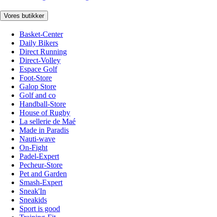
Vores butikker
Basket-Center
Daily Bikers
Direct Running
Direct-Volley
Espace Golf
Foot-Store
Galop Store
Golf and co
Handball-Store
House of Rugby
La sellerie de Maé
Made in Paradis
Nauti-wave
On-Fight
Padel-Expert
Pecheur-Store
Pet and Garden
Smash-Expert
Sneak'In
Sneakids
Sport is good