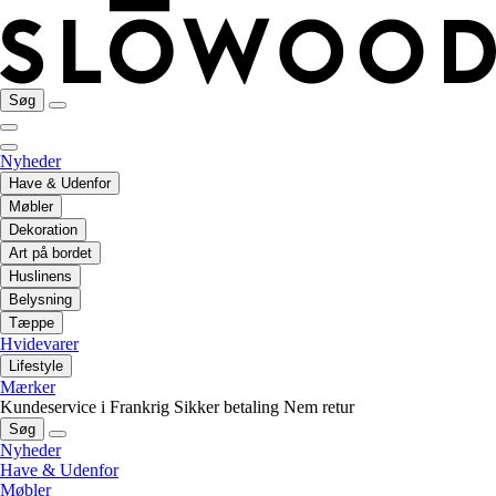
Søg
Nyheder
Have & Udenfor
Møbler
Dekoration
Art på bordet
Huslinens
Belysning
Tæppe
Hvidevarer
Lifestyle
Mærker
Kundeservice i Frankrig
Sikker betaling
Nem retur
Søg
Nyheder
Have & Udenfor
Møbler