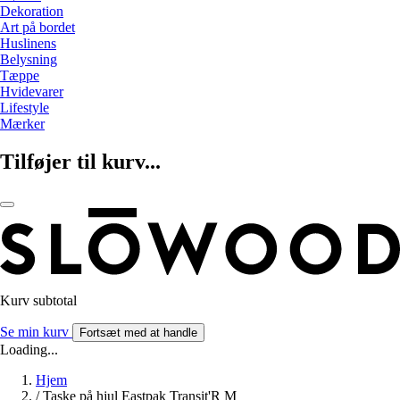
Dekoration
Art på bordet
Huslinens
Belysning
Tæppe
Hvidevarer
Lifestyle
Mærker
Tilføjer til kurv...
Kurv subtotal
Se min kurv
Fortsæt med at handle
Loading...
Hjem
/
Taske på hjul Eastpak Transit'R M