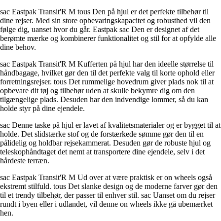
sac Eastpak Transit'R M tous Den på hjul er det perfekte tilbehør til
dine rejser. Med sin store opbevaringskapacitet og robusthed vil den
følge dig, uanset hvor du går. Eastpak sac Den er designet af det
berømte mærke og kombinerer funktionalitet og stil for at opfylde alle
dine behov.
sac Eastpak Transit'R M Kufferten på hjul har den ideelle størrelse til
håndbagage, hvilket gør den til det perfekte valg til korte ophold eller
forretningsrejser. tous Det rummelige hovedrum giver plads nok til at
opbevare dit tøj og tilbehør uden at skulle bekymre dig om den
tilgængelige plads. Desuden har den indvendige lommer, så du kan
holde styr på dine ejendele.
sac Denne taske på hjul er lavet af kvalitetsmaterialer og er bygget til at
holde. Det slidstærke stof og de forstærkede sømme gør den til en
pålidelig og holdbar rejsekammerat. Desuden gør de robuste hjul og
teleskophåndtaget det nemt at transportere dine ejendele, selv i det
hårdeste terræn.
sac Eastpak Transit'R M Ud over at være praktisk er on wheels også
ekstremt stilfuld. tous Det slanke design og de moderne farver gør den
til et trendy tilbehør, der passer til enhver stil. sac Uanset om du rejser
rundt i byen eller i udlandet, vil denne on wheels ikke gå ubemærket
hen.