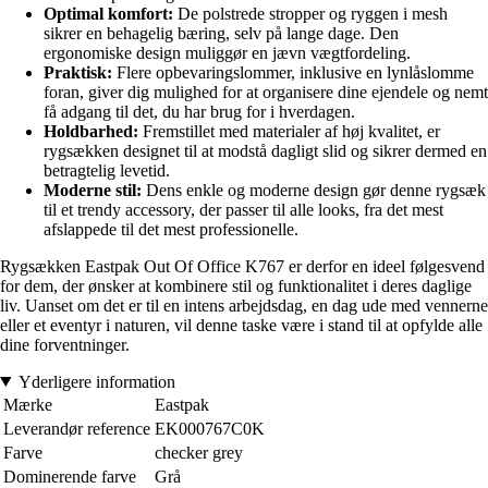
Optimal komfort:
De polstrede stropper og ryggen i mesh
sikrer en behagelig bæring, selv på lange dage. Den
ergonomiske design muliggør en jævn vægtfordeling.
Praktisk:
Flere opbevaringslommer, inklusive en lynlåslomme
foran, giver dig mulighed for at organisere dine ejendele og nemt
få adgang til det, du har brug for i hverdagen.
Holdbarhed:
Fremstillet med materialer af høj kvalitet, er
rygsækken designet til at modstå dagligt slid og sikrer dermed en
betragtelig levetid.
Moderne stil:
Dens enkle og moderne design gør denne rygsæk
til et trendy accessory, der passer til alle looks, fra det mest
afslappede til det mest professionelle.
Rygsækken Eastpak Out Of Office K767 er derfor en ideel følgesvend
for dem, der ønsker at kombinere stil og funktionalitet i deres daglige
liv. Uanset om det er til en intens arbejdsdag, en dag ude med vennerne
eller et eventyr i naturen, vil denne taske være i stand til at opfylde alle
dine forventninger.
Yderligere information
Mærke
Eastpak
Leverandør reference
EK000767C0K
Farve
checker grey
Dominerende farve
Grå