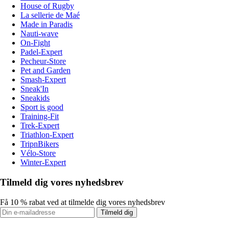
House of Rugby
La sellerie de Maé
Made in Paradis
Nauti-wave
On-Fight
Padel-Expert
Pecheur-Store
Pet and Garden
Smash-Expert
Sneak'In
Sneakids
Sport is good
Training-Fit
Trek-Expert
Triathlon-Expert
TripnBikers
Vélo-Store
Winter-Expert
Tilmeld dig vores nyhedsbrev
Få 10 % rabat ved at tilmelde dig vores nyhedsbrev
Tilmeld dig