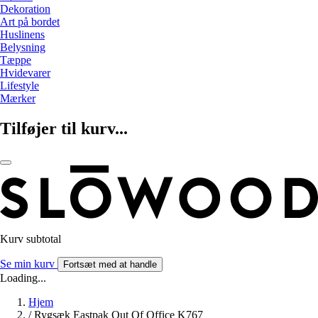
Dekoration
Art på bordet
Huslinens
Belysning
Tæppe
Hvidevarer
Lifestyle
Mærker
Tilføjer til kurv...
Kurv subtotal
Se min kurv
Fortsæt med at handle
Loading...
Hjem
/
Rygsæk Eastpak Out Of Office K767