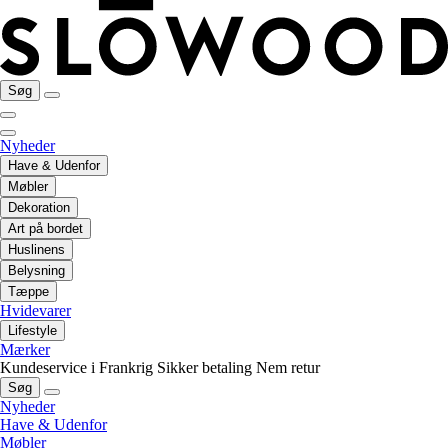
Søg
Nyheder
Have & Udenfor
Møbler
Dekoration
Art på bordet
Huslinens
Belysning
Tæppe
Hvidevarer
Lifestyle
Mærker
Kundeservice i Frankrig
Sikker betaling
Nem retur
Søg
Nyheder
Have & Udenfor
Møbler