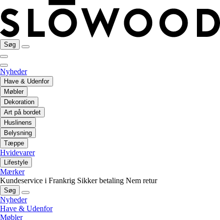
Søg
Nyheder
Have & Udenfor
Møbler
Dekoration
Art på bordet
Huslinens
Belysning
Tæppe
Hvidevarer
Lifestyle
Mærker
Kundeservice i Frankrig
Sikker betaling
Nem retur
Søg
Nyheder
Have & Udenfor
Møbler