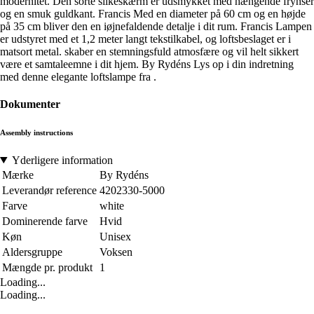
modernitet. Den sorte silkeskærm er udsmykket med hængende frynser
og en smuk guldkant. Francis Med en diameter på 60 cm og en højde
på 35 cm bliver den en iøjnefaldende detalje i dit rum. Francis Lampen
er udstyret med et 1,2 meter langt tekstilkabel, og loftsbeslaget er i
matsort metal. skaber en stemningsfuld atmosfære og vil helt sikkert
være et samtaleemne i dit hjem. By Rydéns Lys op i din indretning
med denne elegante loftslampe fra .
Dokumenter
Assembly instructions
Yderligere information
Mærke
By Rydéns
Leverandør reference
4202330-5000
Farve
white
Dominerende farve
Hvid
Køn
Unisex
Aldersgruppe
Voksen
Mængde pr. produkt
1
Loading...
Loading...