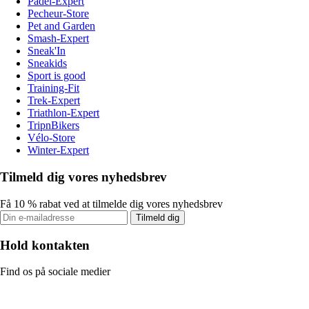
Padel-Expert
Pecheur-Store
Pet and Garden
Smash-Expert
Sneak'In
Sneakids
Sport is good
Training-Fit
Trek-Expert
Triathlon-Expert
TripnBikers
Vélo-Store
Winter-Expert
Tilmeld dig vores nyhedsbrev
Få 10 % rabat ved at tilmelde dig vores nyhedsbrev
Tilmeld dig
Hold kontakten
Find os på sociale medier