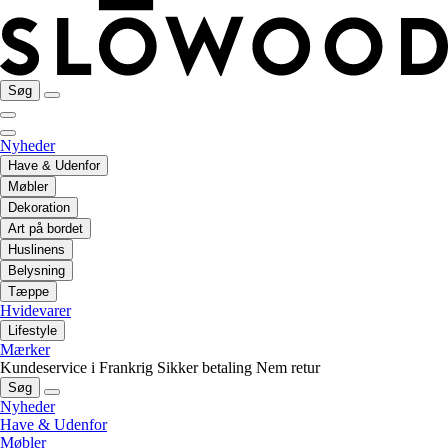
Søg
Nyheder
Have & Udenfor
Møbler
Dekoration
Art på bordet
Huslinens
Belysning
Tæppe
Hvidevarer
Lifestyle
Mærker
Kundeservice i Frankrig
Sikker betaling
Nem retur
Søg
Nyheder
Have & Udenfor
Møbler