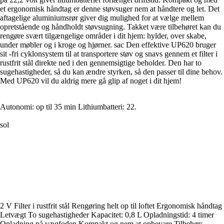
et ergonomisk håndtag er denne støvsuger nem at håndtere og let. Det
aftagelige aluminiumsrør giver dig mulighed for at vælge mellem
opretstående og håndholdt støvsugning. Takket være tilbehøret kan du
rengøre svært tilgængelige områder i dit hjem: hylder, over skabe,
under møbler og i kroge og hjørner. sac Den effektive UP620 bruger
sit -fri cyklonsystem til at transportere støv og snavs gennem et filter i
rustfrit stål direkte ned i den gennemsigtige beholder. Den har to
sugehastigheder, så du kan ændre styrken, så den passer til dine behov.
Med UP620 vil du aldrig mere gå glip af noget i dit hjem!
Autonomi: op til 35 min Lithiumbatteri: 22.
sol
2 V Filter i rustfrit stål Rengøring helt op til loftet Ergonomisk håndtag
Letvægt To sugehastigheder Kapacitet: 0,8 L Opladningstid: 4 timer
Opladning på vægfoden Kompakt og nem at opbevare Tilbehør: