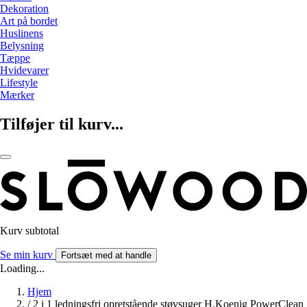
Dekoration
Art på bordet
Huslinens
Belysning
Tæppe
Hvidevarer
Lifestyle
Mærker
Tilføjer til kurv...
Kurv subtotal
Se min kurv
Fortsæt med at handle
Loading...
Hjem
/
2 i 1 ledningsfri opretstående støvsuger H.Koenig PowerClean