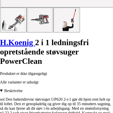
H.Koenig
2 i 1 ledningsfri
opretstående støvsuger
PowerClean
Produktet er ikke tilgængeligt
Alle varianter er udsolgt
Beskrivelse
sol Den batteridrevne støvsuger UP620 2-i-1 gør dit hjem rent helt op
til loftet. Den er genopladelig og giver dig op til 35 minutters sugning,
så du kan fjerne alt dit støv i én arbejdsgang. Med en strømforsyning
på 22,2 volt giver litiumbatteriet forlænget driftstid. Kompakt og med