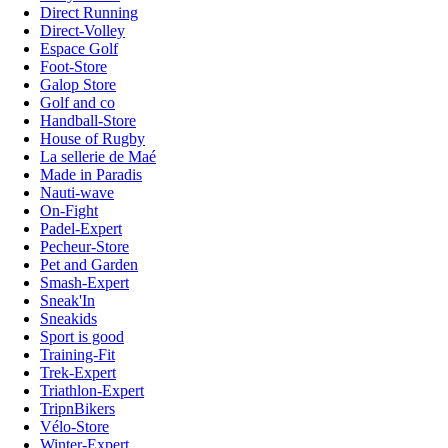
Direct Running
Direct-Volley
Espace Golf
Foot-Store
Galop Store
Golf and co
Handball-Store
House of Rugby
La sellerie de Maé
Made in Paradis
Nauti-wave
On-Fight
Padel-Expert
Pecheur-Store
Pet and Garden
Smash-Expert
Sneak'In
Sneakids
Sport is good
Training-Fit
Trek-Expert
Triathlon-Expert
TripnBikers
Vélo-Store
Winter-Expert