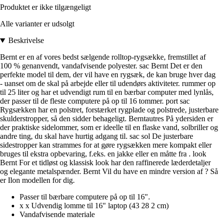
Produktet er ikke tilgængeligt
Alle varianter er udsolgt
Beskrivelse
Bernt er en af vores bedst sælgende rolltop-rygsække, fremstillet af
100 % genanvendt, vandafvisende polyester. sac Bernt Det er den
perfekte model til dem, der vil have en rygsæk, de kan bruge hver dag
- uanset om de skal på arbejde eller til udendørs aktiviteter. rummer op
til 25 liter og har et udvendigt rum til en bærbar computer med lynlås,
der passer til de fleste computere på op til 16 tommer. port sac
Rygsækken har en polstret, forstærket rygplade og polstrede, justerbare
skulderstropper, så den sidder behageligt. Berntautres På ydersiden er
der praktiske sidelommer, som er ideelle til en flaske vand, solbriller og
andre ting, du skal have hurtig adgang til. sac sol De justerbare
sidestropper kan strammes for at gøre rygsækken mere kompakt eller
bruges til ekstra opbevaring, f.eks. en jakke eller en måtte fra . look
Bernt For et tidløst og klassisk look har den raffinerede læderdetaljer
og elegante metalspænder. Bernt Vil du have en mindre version af ? Så
er Ilon modellen for dig.
Passer til bærbare computere på op til 16".
x x Udvendig lomme til 16" laptop (43 28 2 cm)
Vandafvisende materiale