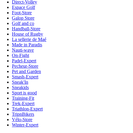
Direct-Volley
Espace Golf
Foot-Store
Galop Store
Golf and co
Handball-Store
House of Rugby
La sellerie de Maé
Made in Paradis
Nauti-wave
On-Fight
Padel-Expert
Pecheur-Store
Pet and Garden
Smash-Expert
Sneak'In
Sneakids
Sport is good
Training-Fit
Trek-Expert
Triathlon-Expert
TripnBikers
Vélo-Store
Winter-Expert