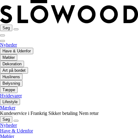
Søg
Nyheder
Have & Udenfor
Møbler
Dekoration
Art på bordet
Huslinens
Belysning
Tæppe
Hvidevarer
Lifestyle
Mærker
Kundeservice i Frankrig
Sikker betaling
Nem retur
Søg
Nyheder
Have & Udenfor
Møbler