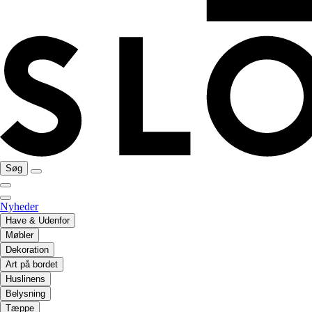
Søg
Nyheder
Have & Udenfor
Møbler
Dekoration
Art på bordet
Huslinens
Belysning
Tæppe