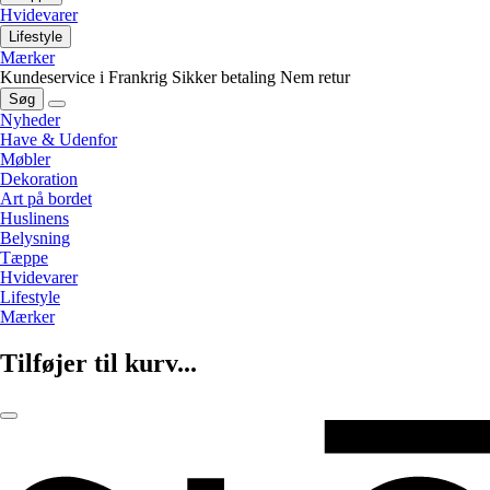
Hvidevarer
Lifestyle
Mærker
Kundeservice i Frankrig
Sikker betaling
Nem retur
Søg
Nyheder
Have & Udenfor
Møbler
Dekoration
Art på bordet
Huslinens
Belysning
Tæppe
Hvidevarer
Lifestyle
Mærker
Tilføjer til kurv...