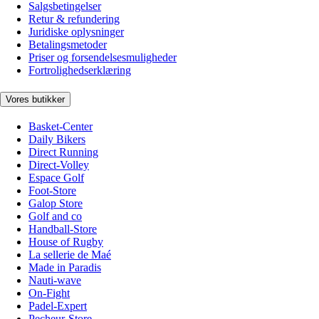
Salgsbetingelser
Retur & refundering
Juridiske oplysninger
Betalingsmetoder
Priser og forsendelsesmuligheder
Fortrolighedserklæring
Vores butikker
Basket-Center
Daily Bikers
Direct Running
Direct-Volley
Espace Golf
Foot-Store
Galop Store
Golf and co
Handball-Store
House of Rugby
La sellerie de Maé
Made in Paradis
Nauti-wave
On-Fight
Padel-Expert
Pecheur-Store