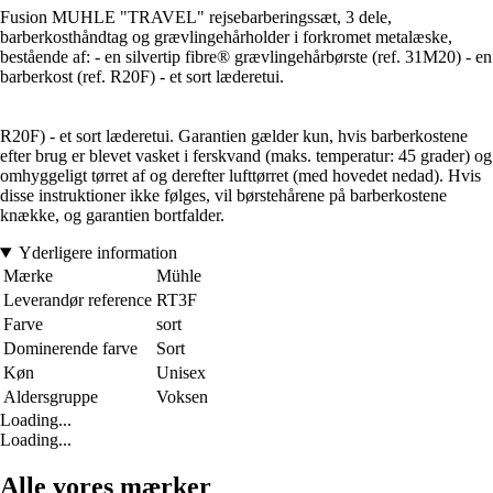
Fusion MUHLE "TRAVEL" rejsebarberingssæt, 3 dele,
barberkosthåndtag og grævlingehårholder i forkromet metalæske,
bestående af: - en silvertip fibre® grævlingehårbørste (ref. 31M20) - en
barberkost (ref. R20F) - et sort læderetui.
R20F) - et sort læderetui. Garantien gælder kun, hvis barberkostene
efter brug er blevet vasket i ferskvand (maks. temperatur: 45 grader) og
omhyggeligt tørret af og derefter lufttørret (med hovedet nedad). Hvis
disse instruktioner ikke følges, vil børstehårene på barberkostene
knække, og garantien bortfalder.
Yderligere information
Mærke
Mühle
Leverandør reference
RT3F
Farve
sort
Dominerende farve
Sort
Køn
Unisex
Aldersgruppe
Voksen
Loading...
Loading...
Alle vores mærker