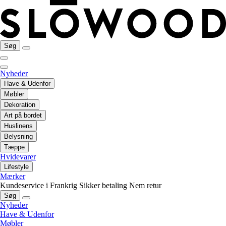
Søg
Nyheder
Have & Udenfor
Møbler
Dekoration
Art på bordet
Huslinens
Belysning
Tæppe
Hvidevarer
Lifestyle
Mærker
Kundeservice i Frankrig
Sikker betaling
Nem retur
Søg
Nyheder
Have & Udenfor
Møbler