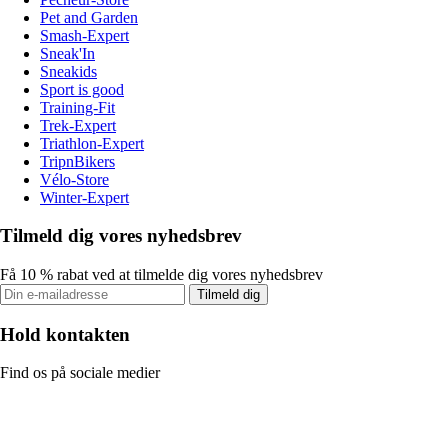
Pet and Garden
Smash-Expert
Sneak'In
Sneakids
Sport is good
Training-Fit
Trek-Expert
Triathlon-Expert
TripnBikers
Vélo-Store
Winter-Expert
Tilmeld dig vores nyhedsbrev
Få 10 % rabat ved at tilmelde dig vores nyhedsbrev
Tilmeld dig
Hold kontakten
Find os på sociale medier