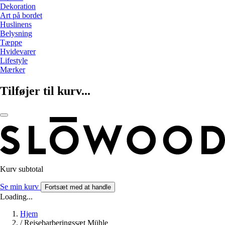
Dekoration
Art på bordet
Huslinens
Belysning
Tæppe
Hvidevarer
Lifestyle
Mærker
Tilføjer til kurv...
Kurv subtotal
Se min kurv
Fortsæt med at handle
Loading...
Hjem
/
Rejsebarberingssæt Mühle