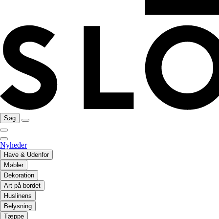
Søg
Nyheder
Have & Udenfor
Møbler
Dekoration
Art på bordet
Huslinens
Belysning
Tæppe