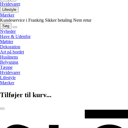
Hvidevarer
Lifestyle
Mærker
Kundeservice i Frankrig
Sikker betaling
Nem retur
Søg
Nyheder
Have & Udenfor
Møbler
Dekoration
Art på bordet
Huslinens
Belysning
Tæppe
Hvidevarer
Lifestyle
Mærker
Tilføjer til kurv...