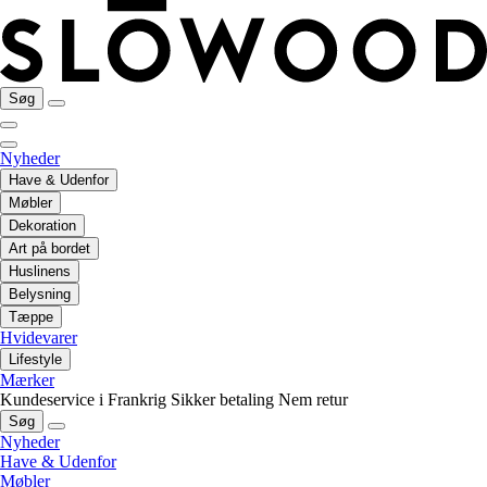
Søg
Nyheder
Have & Udenfor
Møbler
Dekoration
Art på bordet
Huslinens
Belysning
Tæppe
Hvidevarer
Lifestyle
Mærker
Kundeservice i Frankrig
Sikker betaling
Nem retur
Søg
Nyheder
Have & Udenfor
Møbler