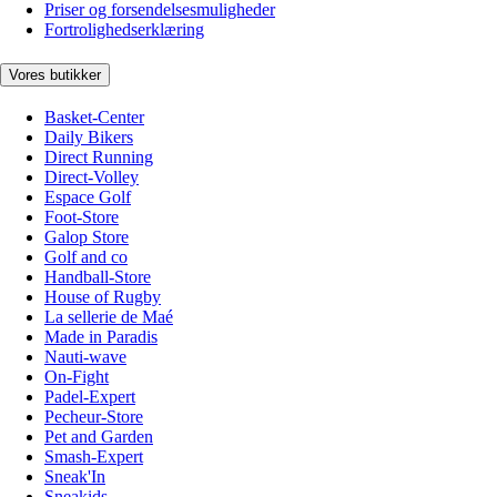
Priser og forsendelsesmuligheder
Fortrolighedserklæring
Vores butikker
Basket-Center
Daily Bikers
Direct Running
Direct-Volley
Espace Golf
Foot-Store
Galop Store
Golf and co
Handball-Store
House of Rugby
La sellerie de Maé
Made in Paradis
Nauti-wave
On-Fight
Padel-Expert
Pecheur-Store
Pet and Garden
Smash-Expert
Sneak'In
Sneakids