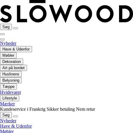
Søg
Nyheder
Have & Udenfor
Møbler
Dekoration
Art på bordet
Huslinens
Belysning
Tæppe
Hvidevarer
Lifestyle
Mærker
Kundeservice i Frankrig
Sikker betaling
Nem retur
Søg
Nyheder
Have & Udenfor
Møbler