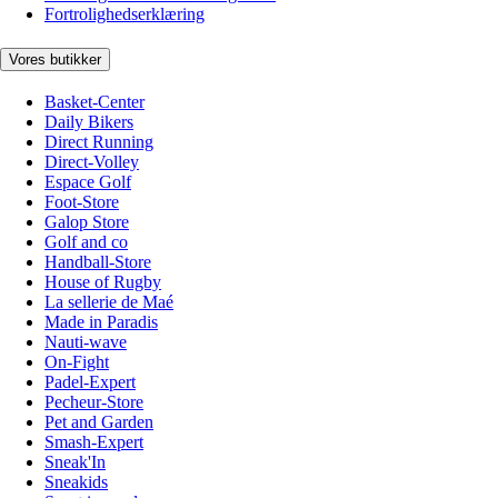
Fortrolighedserklæring
Vores butikker
Basket-Center
Daily Bikers
Direct Running
Direct-Volley
Espace Golf
Foot-Store
Galop Store
Golf and co
Handball-Store
House of Rugby
La sellerie de Maé
Made in Paradis
Nauti-wave
On-Fight
Padel-Expert
Pecheur-Store
Pet and Garden
Smash-Expert
Sneak'In
Sneakids