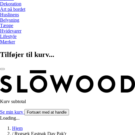
Dekoration
Art på bordet
Huslinens
Belysning
Tæppe
Hvidevarer
Lifestyle
Mærker
Tilføjer til kurv...
Kurv subtotal
Se min kurv
Fortsæt med at handle
Loading...
Hjem
/
Rygsæk Eastpak Day Pak'r