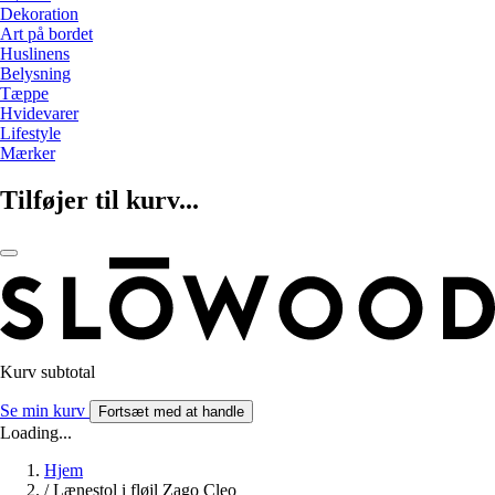
Dekoration
Art på bordet
Huslinens
Belysning
Tæppe
Hvidevarer
Lifestyle
Mærker
Tilføjer til kurv...
Kurv subtotal
Se min kurv
Fortsæt med at handle
Loading...
Hjem
/
Lænestol i fløjl Zago Cleo