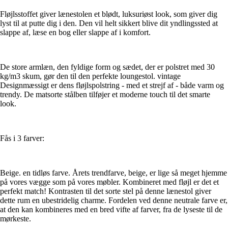
Fløjlsstoffet giver lænestolen et blødt, luksuriøst look, som giver dig
lyst til at putte dig i den. Den vil helt sikkert blive dit yndlingssted at
slappe af, læse en bog eller slappe af i komfort.
De store armlæn, den fyldige form og sædet, der er polstret med 30
kg/m3 skum, gør den til den perfekte loungestol. vintage
Designmæssigt er dens fløjlspolstring - med et strejf af - både varm og
trendy. De matsorte stålben tilføjer et moderne touch til det smarte
look.
Fås i 3 farver:
Beige. en tidløs farve. Årets trendfarve, beige, er lige så meget hjemme
på vores vægge som på vores møbler. Kombineret med fløjl er det et
perfekt match! Kontrasten til det sorte stel på denne lænestol giver
dette rum en ubestridelig charme. Fordelen ved denne neutrale farve er,
at den kan kombineres med en bred vifte af farver, fra de lyseste til de
mørkeste.