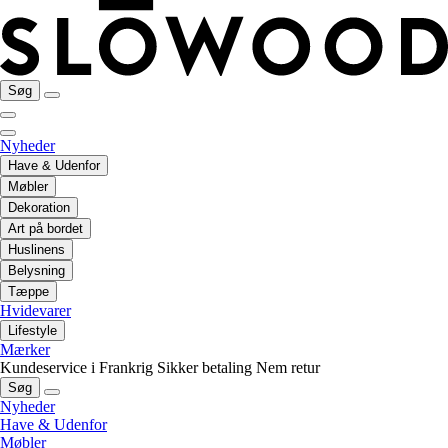
Søg
Nyheder
Have & Udenfor
Møbler
Dekoration
Art på bordet
Huslinens
Belysning
Tæppe
Hvidevarer
Lifestyle
Mærker
Kundeservice i Frankrig
Sikker betaling
Nem retur
Søg
Nyheder
Have & Udenfor
Møbler