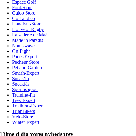
Espace Golf
Foot-Store
Galop Store
Golf and co
Handball-Store
House of Rugby
La sellerie de Maé
Made in Paradis
Nauti-wave
On-Fight
Padel-Expert
Pecheur-Store
Pet and Garden
Smash-Expert
Sneak'In
Sneakids
Sport is good
Training-Fit
Trek-Expert
Triathlon-Expert
TripnBikers
Vélo-Store
Winter-Expert
Tilmeld dig vores nyhedsbrev