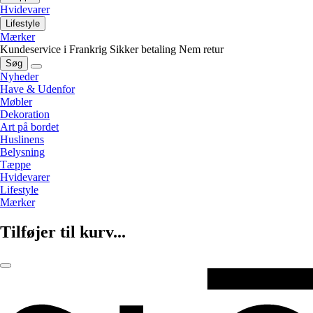
Hvidevarer
Lifestyle
Mærker
Kundeservice i Frankrig
Sikker betaling
Nem retur
Søg
Nyheder
Have & Udenfor
Møbler
Dekoration
Art på bordet
Huslinens
Belysning
Tæppe
Hvidevarer
Lifestyle
Mærker
Tilføjer til kurv...