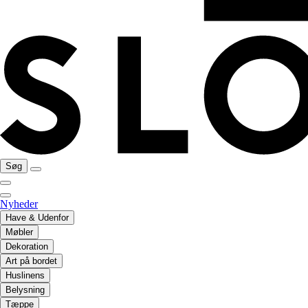
Søg
Nyheder
Have & Udenfor
Møbler
Dekoration
Art på bordet
Huslinens
Belysning
Tæppe