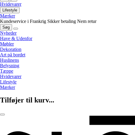
Hvidevarer
Lifestyle
Mærker
Kundeservice i Frankrig
Sikker betaling
Nem retur
Søg
Nyheder
Have & Udenfor
Møbler
Dekoration
Art på bordet
Huslinens
Belysning
Tæppe
Hvidevarer
Lifestyle
Mærker
Tilføjer til kurv...