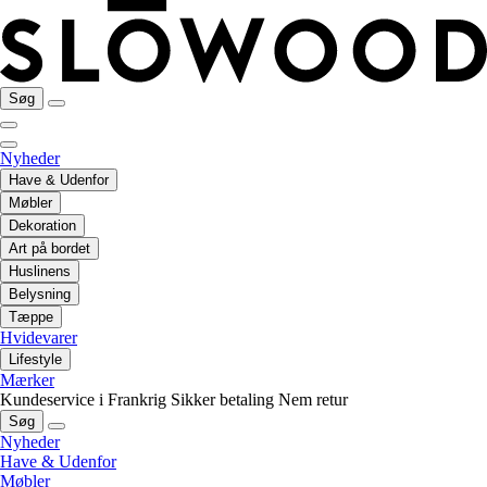
Søg
Nyheder
Have & Udenfor
Møbler
Dekoration
Art på bordet
Huslinens
Belysning
Tæppe
Hvidevarer
Lifestyle
Mærker
Kundeservice i Frankrig
Sikker betaling
Nem retur
Søg
Nyheder
Have & Udenfor
Møbler