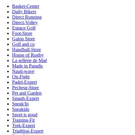
Basket-Center
Daily Bikers
Direct Running
Direct-Volley
Espace Golf
Foot-Store
Galop Store
Golf and co
Handball-Store
House of Rugby
La sellerie de Maé
Made in Paradis
Nauti-wave
On-Fight
Padel-Expert
Pecheur-Store
Pet and Garden
Smash-Expert
Sneak'In
Sneakids
Sport is good
Training-Fit
Trek-Expert
Triathlon-Expert