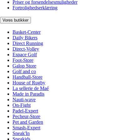
Priser og forsendelsesmuligheder
Fortrolighedserklæring
Vores butikker
Basket-Center
Daily Bikers
Direct Running
Direct-Volley
Espace Golf
Foot-Store
Galop Store
Golf and co
Handball-Store
House of Rugby
La sellerie de Maé
Made in Paradis
Nauti-wave
On-Fight
Padel-Expert
Pecheur-Store
Pet and Garden
Smash-Expert
Sneak'In
Sneakids