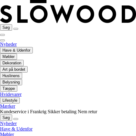
Søg
Nyheder
Have & Udenfor
Møbler
Dekoration
Art på bordet
Huslinens
Belysning
Tæppe
Hvidevarer
Lifestyle
Mærker
Kundeservice i Frankrig
Sikker betaling
Nem retur
Søg
Nyheder
Have & Udenfor
Møbler