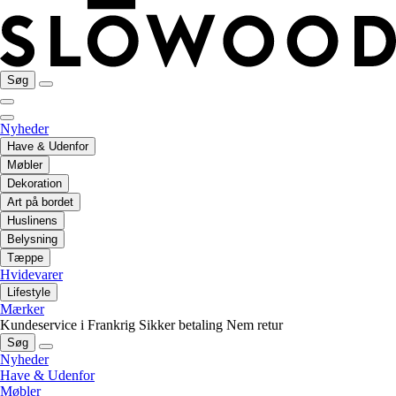
Søg
Nyheder
Have & Udenfor
Møbler
Dekoration
Art på bordet
Huslinens
Belysning
Tæppe
Hvidevarer
Lifestyle
Mærker
Kundeservice i Frankrig
Sikker betaling
Nem retur
Søg
Nyheder
Have & Udenfor
Møbler