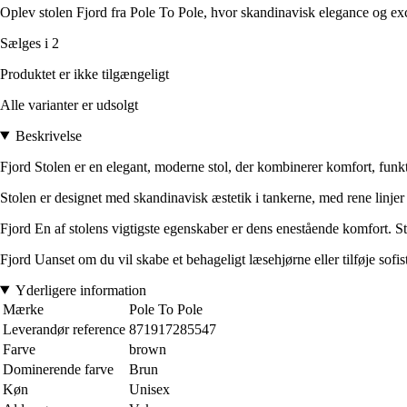
Oplev stolen Fjord fra Pole To Pole, hvor skandinavisk elegance og ex
Sælges i 2
Produktet er ikke tilgængeligt
Alle varianter er udsolgt
Beskrivelse
Fjord Stolen er en elegant, moderne stol, der kombinerer komfort, funkti
Stolen er designet med skandinavisk æstetik i tankerne, med rene linjer 
Fjord En af stolens vigtigste egenskaber er dens enestående komfort. Sto
Fjord Uanset om du vil skabe et behageligt læsehjørne eller tilføje sofisti
Yderligere information
Mærke
Pole To Pole
Leverandør reference
871917285547
Farve
brown
Dominerende farve
Brun
Køn
Unisex