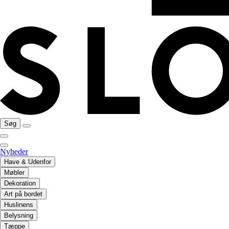
Søg
Nyheder
Have & Udenfor
Møbler
Dekoration
Art på bordet
Huslinens
Belysning
Tæppe