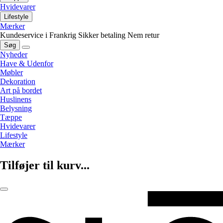
Hvidevarer
Lifestyle
Mærker
Kundeservice i Frankrig
Sikker betaling
Nem retur
Søg
Nyheder
Have & Udenfor
Møbler
Dekoration
Art på bordet
Huslinens
Belysning
Tæppe
Hvidevarer
Lifestyle
Mærker
Tilføjer til kurv...