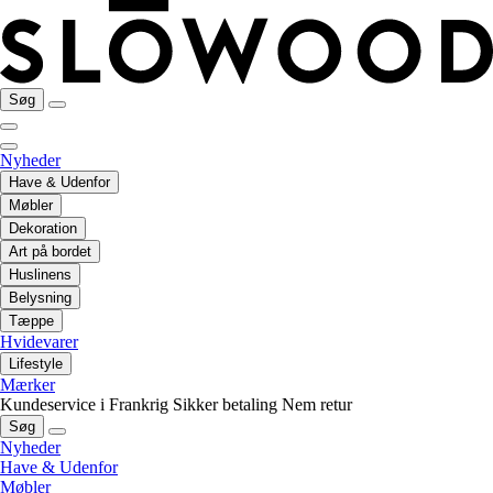
Søg
Nyheder
Have & Udenfor
Møbler
Dekoration
Art på bordet
Huslinens
Belysning
Tæppe
Hvidevarer
Lifestyle
Mærker
Kundeservice i Frankrig
Sikker betaling
Nem retur
Søg
Nyheder
Have & Udenfor
Møbler