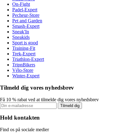
On-Fight
Padel-Expert
Pecheur-Store
Pet and Garden
Smash-Expert
Sneak'In
Sneakids
Sport is good
Training-Fit
Trek-Expert
Triathlon-Expert
TripnBikers
Vélo-Store
Winter-Expert
Tilmeld dig vores nyhedsbrev
Få 10 % rabat ved at tilmelde dig vores nyhedsbrev
Tilmeld dig
Hold kontakten
Find os på sociale medier