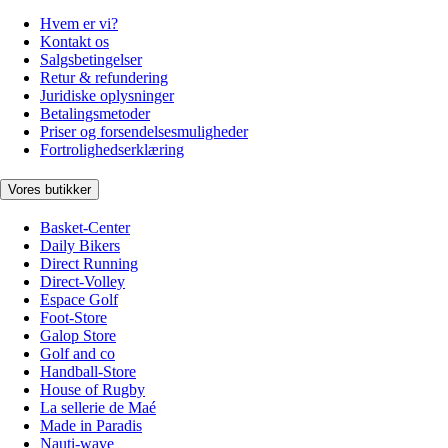
Hvem er vi?
Kontakt os
Salgsbetingelser
Retur & refundering
Juridiske oplysninger
Betalingsmetoder
Priser og forsendelsesmuligheder
Fortrolighedserklæring
Vores butikker
Basket-Center
Daily Bikers
Direct Running
Direct-Volley
Espace Golf
Foot-Store
Galop Store
Golf and co
Handball-Store
House of Rugby
La sellerie de Maé
Made in Paradis
Nauti-wave