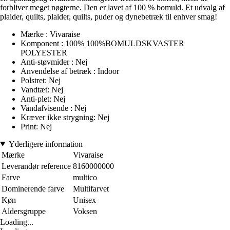
forbliver meget nøgterne. Den er lavet af 100 % bomuld. Et udvalg af
plaider, quilts, plaider, quilts, puder og dynebetræk til enhver smag!
Mærke : Vivaraise
Komponent : 100% 100%BOMULDSKVASTER
POLYESTER
Anti-støvmider : Nej
Anvendelse af betræk : Indoor
Polstret: Nej
Vandtæt: Nej
Anti-plet: Nej
Vandafvisende : Nej
Kræver ikke strygning: Nej
Print: Nej
Yderligere information
Mærke
Vivaraise
Leverandør reference
8160000000
Farve
multico
Dominerende farve
Multifarvet
Køn
Unisex
Aldersgruppe
Voksen
Loading...