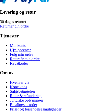
Levering og retur
30 dages returret
Returnér din ordre
Tjenester
Min konto
Hjælpecenter
Følg min ordre
Returnér min ordre
Rabatkoder
Om os
Hvem er vi?
Kontakt os
Salgsbetingelser
Retur & refundering
Juridiske oplysninger
Betalingsmetoder
Priser og forsendelsesmuligheder