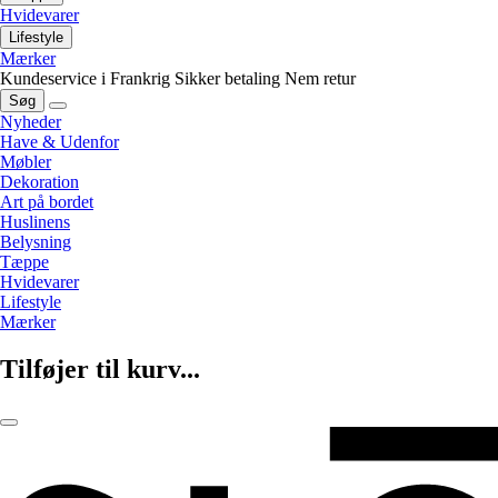
Hvidevarer
Lifestyle
Mærker
Kundeservice i Frankrig
Sikker betaling
Nem retur
Søg
Nyheder
Have & Udenfor
Møbler
Dekoration
Art på bordet
Huslinens
Belysning
Tæppe
Hvidevarer
Lifestyle
Mærker
Tilføjer til kurv...