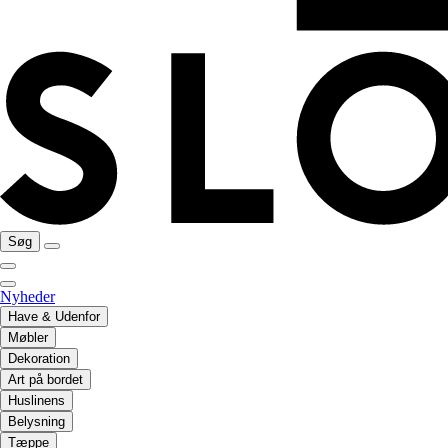
Søg
Nyheder
Have & Udenfor
Møbler
Dekoration
Art på bordet
Huslinens
Belysning
Tæppe