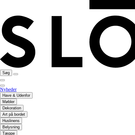
Søg
Nyheder
Have & Udenfor
Møbler
Dekoration
Art på bordet
Huslinens
Belysning
Tæppe