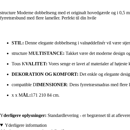
structure Moderne dobbeltseng med et originalt hovedgærde og i 0,5 m
fyrretræsbund med flere lameller. Perfekt til din hvile
STIL:
Denne elegante dobbeltseng i valnøddefinér vil være stjer
structure M
ULTISTANCE:
Takket være det moderne design og de
Tous K
VALITET:
Vores senge er lavet af materialer af højeste 
DEKORATION OG KOMFORT:
Det enkle og elegante desig
compatible D
IMENSIONER
: Dens fyrretræsmadras med flere 
x x M
ÅL:
171 210 84 cm.
Y
derligere oplysninger:
Standardlevering - er begrænset til at aflev
Yderligere information