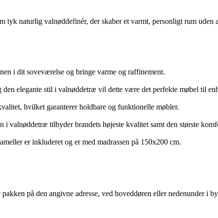
m tyk naturlig valnøddefinér, der skaber et varmt, personligt rum ude
nen i dit soveværelse og bringe varme og raffinement.
n elegante stil i valnøddetræ vil dette være det perfekte møbel til enh
kvalitet, hvilket garanterer holdbare og funktionelle møbler.
n i valnøddetræ tilbyder brandets højeste kvalitet samt den største 
lameller er inkluderet og er med madrassen på 150x200 cm.
ere pakken på den angivne adresse, ved hoveddøren eller nedenunder i b