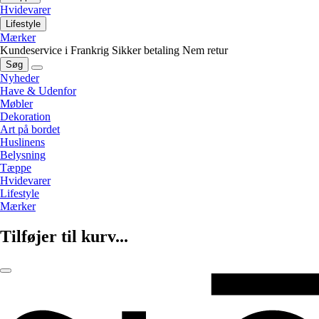
Hvidevarer
Lifestyle
Mærker
Kundeservice i Frankrig
Sikker betaling
Nem retur
Søg
Nyheder
Have & Udenfor
Møbler
Dekoration
Art på bordet
Huslinens
Belysning
Tæppe
Hvidevarer
Lifestyle
Mærker
Tilføjer til kurv...